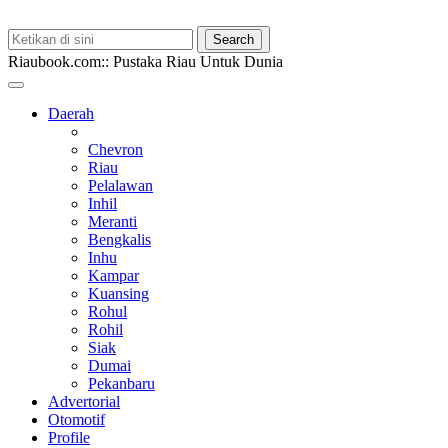
Riaubook.com:: Pustaka Riau Untuk Dunia
Daerah
Chevron
Riau
Pelalawan
Inhil
Meranti
Bengkalis
Inhu
Kampar
Kuansing
Rohul
Rohil
Siak
Dumai
Pekanbaru
Advertorial
Otomotif
Profile