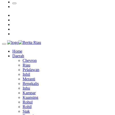
Padang Mengalami Kondisi Banjir Paling Parah
SAR Padang Evakuasi Pelajar yang Terjebak Banjir di
Sekolah
Home
Daerah
Chevron
Riau
Pelalawan
Inhil
Meranti
Bengkalis
Inhu
Kampar
Kuansing
Rohul
Rohil
Siak