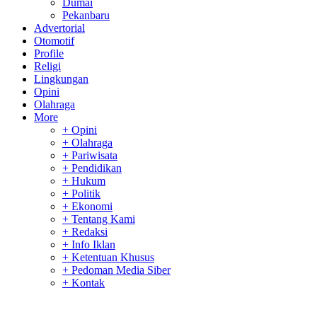
Dumai
Pekanbaru
Advertorial
Otomotif
Profile
Religi
Lingkungan
Opini
Olahraga
More
+ Opini
+ Olahraga
+ Pariwisata
+ Pendidikan
+ Hukum
+ Politik
+ Ekonomi
+ Tentang Kami
+ Redaksi
+ Info Iklan
+ Ketentuan Khusus
+ Pedoman Media Siber
+ Kontak