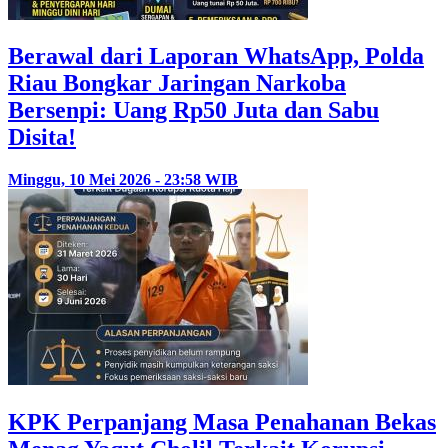
Berawal dari Laporan WhatsApp, Polda
Riau Bongkar Jaringan Narkoba
Bersenpi: Uang Rp50 Juta dan Sabu
Disita!
Minggu, 10 Mei 2026 - 23:58 WIB
KPK Perpanjang Masa Penahanan Bekas