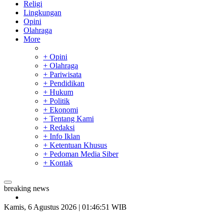
Religi
Lingkungan
Opini
Olahraga
More
+ Opini
+ Olahraga
+ Pariwisata
+ Pendidikan
+ Hukum
+ Politik
+ Ekonomi
+ Tentang Kami
+ Redaksi
+ Info Iklan
+ Ketentuan Khusus
+ Pedoman Media Siber
+ Kontak
Bupati Kampar Apresiasi Sektor Pertanian Binaan Jefry Noer,
breaking news
Ada Pisang Cavendish
28 Calon Petinggi BRK Syariah Lolos Administrasi
Tim Manggala Agni Masih Lakukan Pemadaman Kebakaran
Kamis, 6 Agustus 2026 | 01:46:52 WIB
Hutan dan Lahan