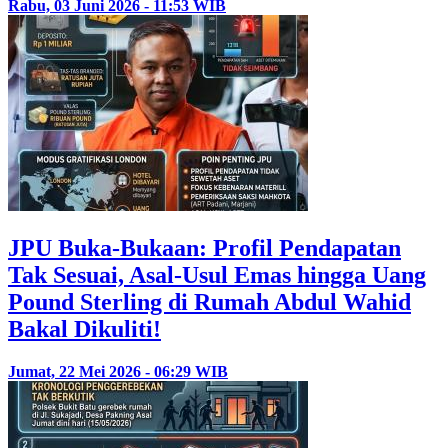
Rabu, 03 Juni 2026 - 11:53 WIB
JPU Buka-Bukaan: Profil Pendapatan
Tak Sesuai, Asal-Usul Emas hingga Uang
Pound Sterling di Rumah Abdul Wahid
Bakal Dikuliti!
Jumat, 22 Mei 2026 - 06:29 WIB