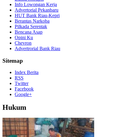
Info Lowongan Kerja
Advertorial Pekanbaru
HUT Bank Riau-Kepri
Berantas Narkoba
Pilkada Serentak
Bencana Asap
Opini Ku
Chevron
Advertrorial Bank Riau
Sitemap
Index Berita
RSS
Twitter
Facebook
Google+
Hukum