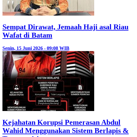
Sempat Dirawat, Jemaah Haji asal Riau
Wafat di Batam
Senin, 15 Juni 2026 - 09:08 WIB
Kejahatan Korupsi Pemerasan Abdul
Wahid Menggunakan Sistem Berlapis &