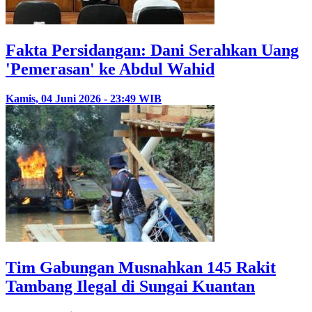
Fakta Persidangan: Dani Serahkan Uang
'Pemerasan' ke Abdul Wahid
Kamis, 04 Juni 2026 - 23:49 WIB
Tim Gabungan Musnahkan 145 Rakit
Tambang Ilegal di Sungai Kuantan