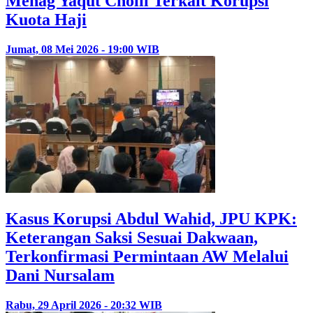
Menag Yaqut Cholil Terkait Korupsi
Kuota Haji
Jumat, 08 Mei 2026 - 19:00 WIB
Kasus Korupsi Abdul Wahid, JPU KPK:
Keterangan Saksi Sesuai Dakwaan,
Terkonfirmasi Permintaan AW Melalui
Dani Nursalam
Rabu, 29 April 2026 - 20:32 WIB