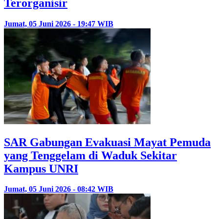
Terorganisir
Jumat, 05 Juni 2026 - 19:47 WIB
SAR Gabungan Evakuasi Mayat Pemuda
yang Tenggelam di Waduk Sekitar
Kampus UNRI
Jumat, 05 Juni 2026 - 08:42 WIB