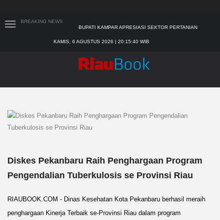
BREAKING NEWS
BUPATI KAMPAR APRESIASI SEKTOR PERTANIAN
BINAAN JEFRY NOER, ADA PISANG CAVENDISH
KAMIS, 6 AGUSTUS 2026 | 20:15:41 WIB
28 CALON PETINGGI BRK SYARIAH LOLOS
ADMINISTRASI
TIM MANGGALA AGNI MASIH LAKUKAN PEMADAMAN
KEBAKARAN HUTAN DAN LAHAN
PADANG MENGALAMI KONDISI BANJIR PALING PARAH
SAR PADANG EVAKUASI PELAJAR YANG TERJEBAK
BANJIR DI SEKOLAH
Diskes Pekanbaru Raih Penghargaan Program
Pengendalian Tuberkulosis se Provinsi Riau
RIAUBOOK.COM - Dinas Kesehatan Kota Pekanbaru berhasil meraih
penghargaan Kinerja Terbaik se-Provinsi Riau dalam program