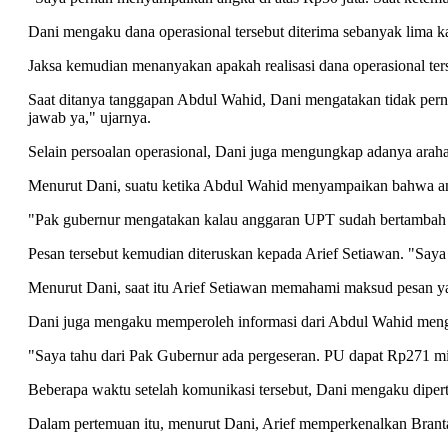
Dani mengaku dana operasional tersebut diterima sebanyak lima ka
Jaksa kemudian menanyakan apakah realisasi dana operasional ters
Saat ditanya tanggapan Abdul Wahid, Dani mengatakan tidak perna
jawab ya," ujarnya.
Selain persoalan operasional, Dani juga mengungkap adanya ara
Menurut Dani, suatu ketika Abdul Wahid menyampaikan bahwa a
"Pak gubernur mengatakan kalau anggaran UPT sudah bertambah ka
Pesan tersebut kemudian diteruskan kepada Arief Setiawan. "Say
Menurut Dani, saat itu Arief Setiawan memahami maksud pesan yan
Dani juga mengaku memperoleh informasi dari Abdul Wahid me
"Saya tahu dari Pak Gubernur ada pergeseran. PU dapat Rp271 mili
Beberapa waktu setelah komunikasi tersebut, Dani mengaku diper
Dalam pertemuan itu, menurut Dani, Arief memperkenalkan Bran