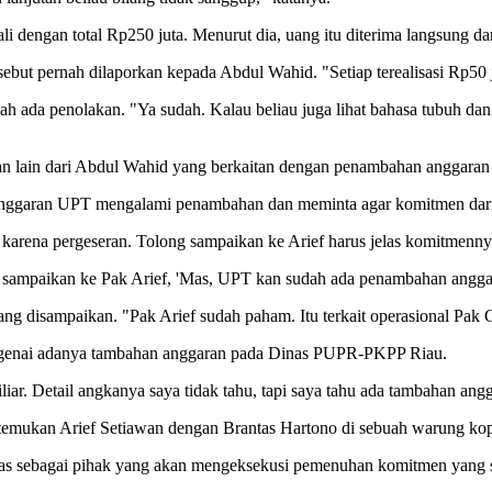
li dengan total Rp250 juta. Menurut dia, uang itu diterima langsung d
ebut pernah dilaporkan kepada Abdul Wahid. "Setiap terealisasi Rp50 
h ada penolakan. "Ya sudah. Kalau beliau juga lihat bahasa tubuh dan 
han lain dari Abdul Wahid yang berkaitan dengan penambahan anggara
nggaran UPT mengalami penambahan dan meminta agar komitmen dari
rena pergeseran. Tolong sampaikan ke Arief harus jelas komitmennya
a sampaikan ke Pak Arief, 'Mas, UPT kan sudah ada penambahan angga
g disampaikan. "Pak Arief sudah paham. Itu terkait operasional Pak 
ngenai adanya tambahan anggaran pada Dinas PUPR-PKPP Riau.
ar. Detail angkanya saya tidak tahu, tapi saya tahu ada tambahan angg
temukan Arief Setiawan dengan Brantas Hartono di sebuah warung kop
tas sebagai pihak yang akan mengeksekusi pemenuhan komitmen yang 