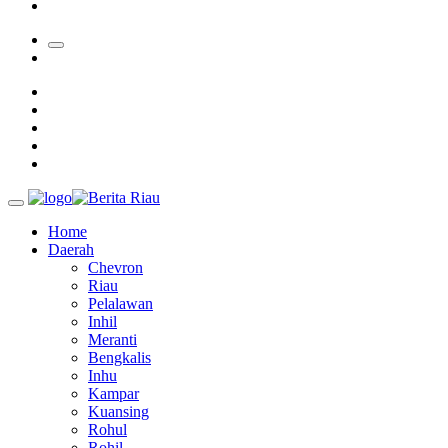
Bupati Kampar Apresiasi Sektor Pertanian Binaan Jefry Noer,
Home
Daerah
Chevron
Riau
Pelalawan
Inhil
Meranti
Bengkalis
Inhu
Kampar
Kuansing
Rohul
Rohil