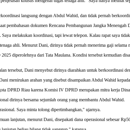
enjelasan khusus mengenai tugas tenaga ahli. "Saya hanya melihat se
erkoordinasi langsung dengan Abdul Wahid, dan tidak pernah berkoordi
tas saat pembahasan dokumen Rencana Pembangunan Jangka Menengah
a melakukan koordinasi, tapi lewat telepon. Kalau rapat saya tidak
naga ahli. Menurut Dani, dirinya tidak pernah menerima gaji selama m
 2025 diperolehnya dari Tata Maulana. Kondisi tersebut kemudian di
oalan tersebut, Dani menyebut dirinya diarahkan untuk berkoordinasi
r Dani menirukan arahan yang disebut disampaikan Abdul Wahid kepada 
nggota DPRD Riau karena Komisi IV DPRD merupakan mitra kerja Di
onal dirinya bersama sejumlah orang yang membantu Abdul Wahid.
sional. Saya minta tolong dipertimbangkan," ujarnya.
an lanjutan, menurut Dani, disepakati dana operasional sebesar Rp50 
anjutan beliau bilang tidak sanggup," katanya.