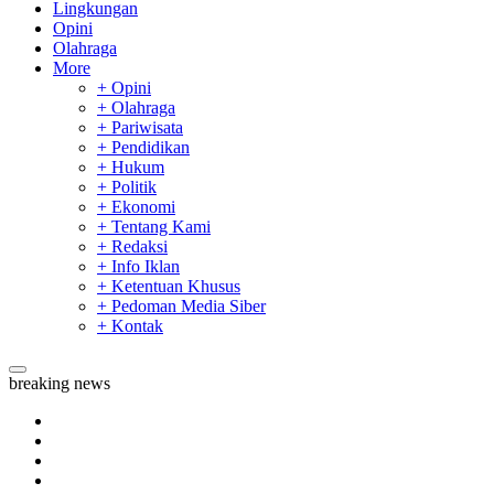
Lingkungan
Opini
Olahraga
More
+ Opini
+ Olahraga
+ Pariwisata
+ Pendidikan
+ Hukum
+ Politik
+ Ekonomi
+ Tentang Kami
+ Redaksi
+ Info Iklan
+ Ketentuan Khusus
+ Pedoman Media Siber
+ Kontak
breaking news
Sekda Riau Apresiasi Plt Gubernur Terkait Dukungan ADLG 
Tim Manggala Agni Masih Lakukan Pemadaman Kebakaran H
Padang Mengalami Kondisi Banjir Paling Parah
SAR Padang Evakuasi Pelajar yang Terjebak Banjir di Sekolah