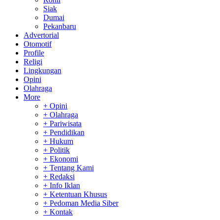
Siak
Dumai
Pekanbaru
Advertorial
Otomotif
Profile
Religi
Lingkungan
Opini
Olahraga
More
+ Opini
+ Olahraga
+ Pariwisata
+ Pendidikan
+ Hukum
+ Politik
+ Ekonomi
+ Tentang Kami
+ Redaksi
+ Info Iklan
+ Ketentuan Khusus
+ Pedoman Media Siber
+ Kontak