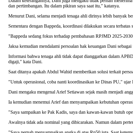
Dalam keterangannya, Dani juga mengaku tidak pernah menerima p
dan pertimbangan. Itu dalam pikiran saya saat itu," katanya.
Menurut Dani, selama menjadi tenaga ahli dirinya lebih banyak b
Sementara dengan Bappeda, koordinasi dilakukan secara terba
"Bappeda sedang fokus terhadap pembahasan RPJMD 2025-2030. Say
Jaksa kemudian mendalami persoalan hak keuangan Dani sebagai te
Informasi bahwa tenaga ahli tidak dapat dianggarkan dalam APBD
digaji," kata Dani.
Saat ditanya apakah Abdul Wahid memberikan solusi terkait pers
"Untuk operasional, coba nanti koordinasikan ke Dinas PU," uja
Dani mengaku mengenal Arief Setiawan sejak masih menjadi a
Ia kemudian menemui Arief dan menyampaikan kebutuhan operasi
"Saya sampaikan ke Pak Kadis, saya dan kawan-kawan butuh opera
Awalnya tidak ada nominal yang dibicarakan. Namun dalam pertemu
"Saya pernah menyampaikan angka di atas Rp50 juta. Saat ketemu l