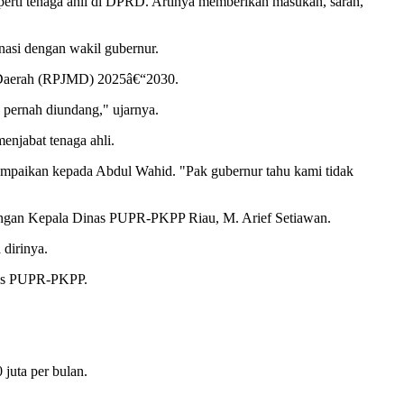
perti tenaga ahli di DPRD. Artinya memberikan masukan, saran,
nasi dengan wakil gubernur.
 Daerah (RPJMD) 2025â€“2030.
 pernah diundang," ujarnya.
enjabat tenaga ahli.
sampaikan kepada Abdul Wahid. "Pak gubernur tahu kami tidak
 dengan Kepala Dinas PUPR-PKPP Riau, M. Arief Setiawan.
dirinya.
nas PUPR-PKPP.
juta per bulan.