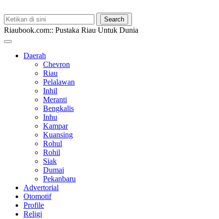
Riaubook.com:: Pustaka Riau Untuk Dunia
Daerah
Chevron
Riau
Pelalawan
Inhil
Meranti
Bengkalis
Inhu
Kampar
Kuansing
Rohul
Rohil
Siak
Dumai
Pekanbaru
Advertorial
Otomotif
Profile
Religi