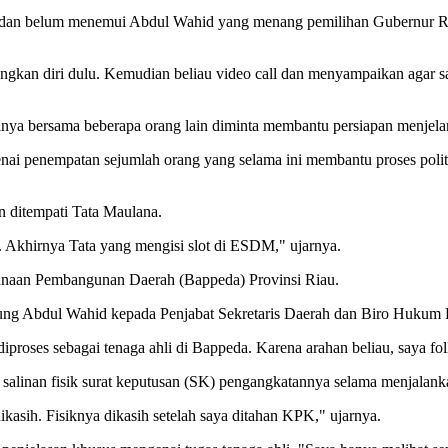
i, dan belum menemui Abdul Wahid yang menang pemilihan Gubernur R
gkan diri dulu. Kemudian beliau video call dan menyampaikan agar s
ya bersama beberapa orang lain diminta membantu persiapan menjelan
nai penempatan sejumlah orang yang selama ini membantu proses polit
n ditempati Tata Maulana.
. Akhirnya Tata yang mengisi slot di ESDM," ujarnya.
ncanaan Pembangunan Daerah (Bappeda) Provinsi Riau.
sung Abdul Wahid kepada Penjabat Sekretaris Daerah dan Biro Hukum 
oses sebagai tenaga ahli di Bappeda. Karena arahan beliau, saya fol
 salinan fisik surat keputusan (SK) pengangkatannya selama menjalank
asih. Fisiknya dikasih setelah saya ditahan KPK," ujarnya.