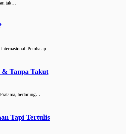
ian tak…
?
 internasional. Pembalap…
f & Tanpa Takut
 Pratama, bertarung…
n Tapi Tertulis