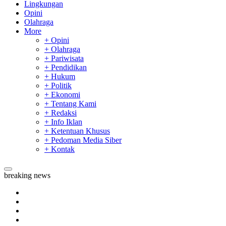
Lingkungan
Opini
Olahraga
More
+ Opini
+ Olahraga
+ Pariwisata
+ Pendidikan
+ Hukum
+ Politik
+ Ekonomi
+ Tentang Kami
+ Redaksi
+ Info Iklan
+ Ketentuan Khusus
+ Pedoman Media Siber
+ Kontak
breaking news
Sekda Riau Apresiasi Plt Gubernur Terkait Dukungan ADLG 
Tim Manggala Agni Masih Lakukan Pemadaman Kebakaran H
Padang Mengalami Kondisi Banjir Paling Parah
SAR Padang Evakuasi Pelajar yang Terjebak Banjir di Sekolah