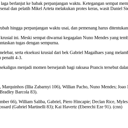
 laga berlanjut ke babak perpanjangan waktu. Ketegangan sempat memu
nal dan pelatih Mikel Arteta melakukan protes keras, wasit Daniel Sie
ubah hingga perpanjangan waktu usai, dan pemenang harus ditentukan 
asi krusial ini. Meski sempat diwarnai kegagalan Nuno Mendes yang t
ntaskan tugas dengan sempurna.
lebar, serta eksekusi krusial dari bek Gabriel Magalhaes yang melam
penalti 4-3.
ekaligus menjadi momen bersejarah bagi raksasa Prancis tersebut dala
Marquinhos (Illia Zabarnyi 106), Willian Pacho, Nuno Mendes; Joao 
radley Barcola 83).
mber 66), William Saliba, Gabriel, Piero Hincapie; Declan Rice, Myl
sard (Gabriel Martinelli 83); Kai Havertz (Eberechi Eze 91). (cnn)