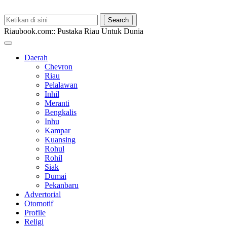
Riaubook.com:: Pustaka Riau Untuk Dunia
Daerah
Chevron
Riau
Pelalawan
Inhil
Meranti
Bengkalis
Inhu
Kampar
Kuansing
Rohul
Rohil
Siak
Dumai
Pekanbaru
Advertorial
Otomotif
Profile
Religi