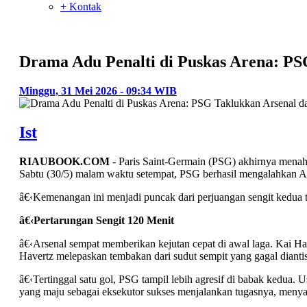
+ Kontak
Drama Adu Penalti di Puskas Arena: PS
Minggu, 31 Mei 2026 - 09:34 WIB
Ist
RIAUBOOK.COM
- Paris Saint-Germain (PSG) akhirnya menahb
Sabtu (30/5) malam waktu setempat, PSG berhasil mengalahkan Ars
â€‹Kemenangan ini menjadi puncak dari perjuangan sengit kedua ti
â€‹Pertarungan Sengit 120 Menit
â€‹Arsenal sempat memberikan kejutan cepat di awal laga. Kai
Havertz melepaskan tembakan dari sudut sempit yang gagal diantis
â€‹Tertinggal satu gol, PSG tampil lebih agresif di babak kedua
yang maju sebagai eksekutor sukses menjalankan tugasnya, men