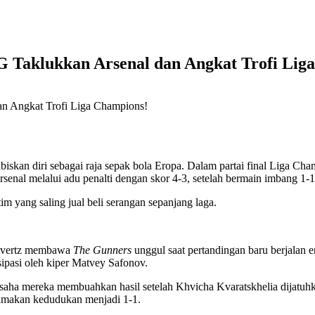
G Taklukkan Arsenal dan Angkat Trofi Lig
iskan diri sebagai raja sepak bola Eropa. Dalam partai final Liga Ch
enal melalui adu penalti dengan skor 4-3, setelah bermain imbang 1-1
m yang saling jual beli serangan sepanjang laga.
 Havertz membawa
The Gunners
unggul saat pertandingan baru berjalan 
ipasi oleh kiper Matvey Safonov.
. Usaha mereka membuahkan hasil setelah Khvicha Kvaratskhelia dijatu
yamakan kedudukan menjadi 1-1.