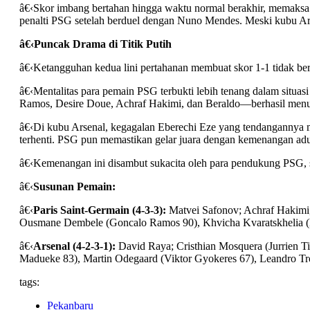
â€‹Skor imbang bertahan hingga waktu normal berakhir, memaksa
penalti PSG setelah berduel dengan Nuno Mendes. Meski kubu Arse
â€‹Puncak Drama di Titik Putih
â€‹Ketangguhan kedua lini pertahanan membuat skor 1-1 tidak ber
â€‹Mentalitas para pemain PSG terbukti lebih tenang dalam situ
Ramos, Desire Doue, Achraf Hakimi, dan Beraldo—berhasil menu
â€‹Di kubu Arsenal, kegagalan Eberechi Eze yang tendangannya me
terhenti. PSG pun memastikan gelar juara dengan kemenangan adu 
â€‹Kemenangan ini disambut sukacita oleh para pendukung PSG, s
â€‹
Susunan Pemain:
â€‹
Paris Saint-Germain (4-3-3):
Matvei Safonov; Achraf Hakimi, 
Ousmane Dembele (Goncalo Ramos 90), Khvicha Kvaratskhelia (B
â€‹
Arsenal (4-2-3-1):
David Raya; Cristhian Mosquera (Jurrien Ti
Madueke 83), Martin Odegaard (Viktor Gyokeres 67), Leandro Tros
tags:
Pekanbaru