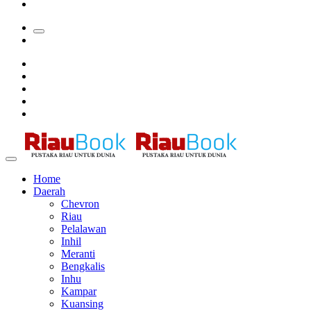
Bupati Kampar Apresiasi Sektor Pertanian Binaan Jefry Noer,
Home
Daerah
Chevron
Riau
Pelalawan
Inhil
Meranti
Bengkalis
Inhu
Kampar
Kuansing