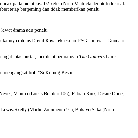
ncak pada menit ke-102 ketika Noni Madueke terjatuh di kotak
bert tetap bergeming dan tidak memberikan penalti.
lewat drama adu penalti.
embakannya ditepis David Raya, eksekutor PSG lainnya—Goncalo
bung di atas mistar, membuat perjuangan
The Gunners
harus
m mengangkat trofi "Si Kuping Besar".
Neves, Vitinha (Lucas Beraldo 106), Fabian Ruiz; Desire Doue,
es Lewis-Skelly (Martin Zubimendi 91); Bukayo Saka (Noni