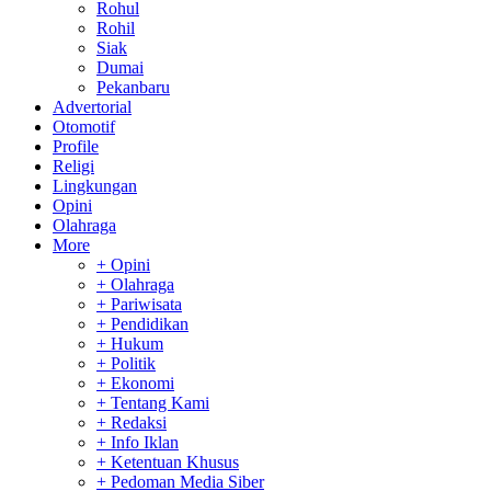
Rohul
Rohil
Siak
Dumai
Pekanbaru
Advertorial
Otomotif
Profile
Religi
Lingkungan
Opini
Olahraga
More
+ Opini
+ Olahraga
+ Pariwisata
+ Pendidikan
+ Hukum
+ Politik
+ Ekonomi
+ Tentang Kami
+ Redaksi
+ Info Iklan
+ Ketentuan Khusus
+ Pedoman Media Siber