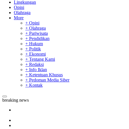
Lingkungan
Opini
Olahraga
More
+ Opini
+ Olahraga
+ Pariwisata
+ Pendidikan
+ Hukum
+ Politik
+ Ekonomi
+ Tentang Kami
+ Redaksi
+ Info Iklan
+ Ketentuan Khusus
+ Pedoman Media Siber
+ Kontak
breaking news
Tim Manggala Agni Masih Lakukan Pemadaman Kebakaran
Hutan dan Lahan
Padang Mengalami Kondisi Banjir Paling Parah
SAR Padang Evakuasi Pelajar yang Terjebak Banjir di