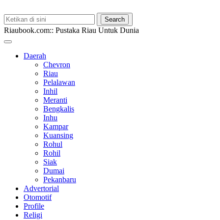
Riaubook.com:: Pustaka Riau Untuk Dunia
Daerah
Chevron
Riau
Pelalawan
Inhil
Meranti
Bengkalis
Inhu
Kampar
Kuansing
Rohul
Rohil
Siak
Dumai
Pekanbaru
Advertorial
Otomotif
Profile
Religi