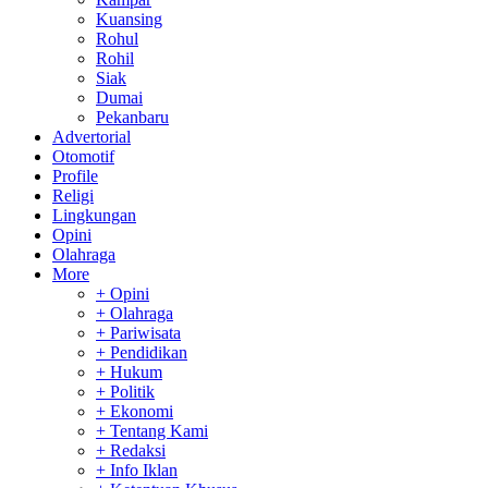
Kuansing
Rohul
Rohil
Siak
Dumai
Pekanbaru
Advertorial
Otomotif
Profile
Religi
Lingkungan
Opini
Olahraga
More
+ Opini
+ Olahraga
+ Pariwisata
+ Pendidikan
+ Hukum
+ Politik
+ Ekonomi
+ Tentang Kami
+ Redaksi
+ Info Iklan