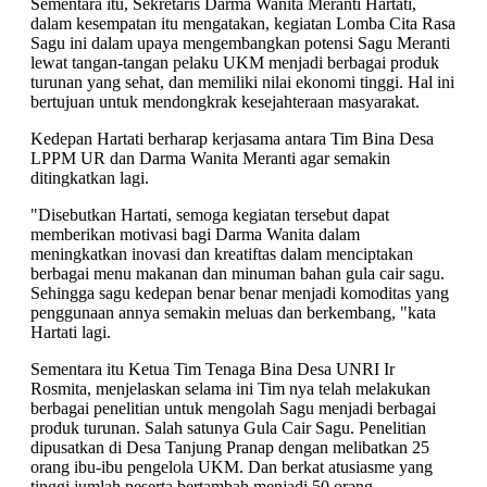
Sementara itu, Sekretaris Darma Wanita Meranti Hartati,
dalam kesempatan itu mengatakan, kegiatan Lomba Cita Rasa
Sagu ini dalam upaya mengembangkan potensi Sagu Meranti
lewat tangan-tangan pelaku UKM menjadi berbagai produk
turunan yang sehat, dan memiliki nilai ekonomi tinggi. Hal ini
bertujuan untuk mendongkrak kesejahteraan masyarakat.
Kedepan Hartati berharap kerjasama antara Tim Bina Desa
LPPM UR dan Darma Wanita Meranti agar semakin
ditingkatkan lagi.
"Disebutkan Hartati, semoga kegiatan tersebut dapat
memberikan motivasi bagi Darma Wanita dalam
meningkatkan inovasi dan kreatiftas dalam menciptakan
berbagai menu makanan dan minuman bahan gula cair sagu.
Sehingga sagu kedepan benar benar menjadi komoditas yang
penggunaan annya semakin meluas dan berkembang, "kata
Hartati lagi.
Sementara itu Ketua Tim Tenaga Bina Desa UNRI Ir
Rosmita, menjelaskan selama ini Tim nya telah melakukan
berbagai penelitian untuk mengolah Sagu menjadi berbagai
produk turunan. Salah satunya Gula Cair Sagu. Penelitian
dipusatkan di Desa Tanjung Pranap dengan melibatkan 25
orang ibu-ibu pengelola UKM. Dan berkat atusiasme yang
tinggi jumlah peserta bertambah menjadi 50 orang.