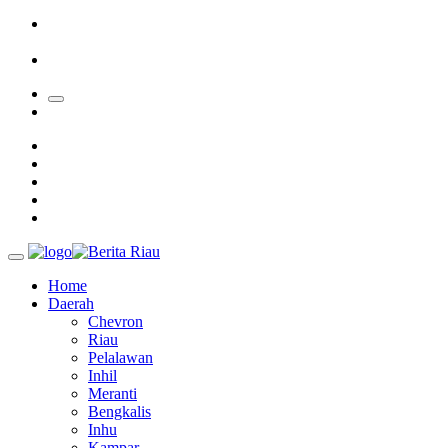
Sekolah
Bupati Kampar Apresiasi Sektor Pertanian Binaan Jefry Noer,
Ada Pisang Cavendish
28 Calon Petinggi BRK Syariah Lolos Administrasi
Home
Daerah
Chevron
Riau
Pelalawan
Inhil
Meranti
Bengkalis
Inhu
Kampar