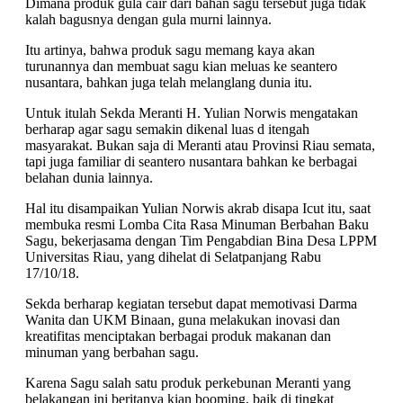
Dimana produk gula cair dari bahan sagu tersebut juga tidak
kalah bagusnya dengan gula murni lainnya.
Itu artinya, bahwa produk sagu memang kaya akan
turunannya dan membuat sagu kian meluas ke seantero
nusantara, bahkan juga telah melanglang dunia itu.
Untuk itulah Sekda Meranti H. Yulian Norwis mengatakan
berharap agar sagu semakin dikenal luas d itengah
masyarakat. Bukan saja di Meranti atau Provinsi Riau semata,
tapi juga familiar di seantero nusantara bahkan ke berbagai
belahan dunia lainnya.
Hal itu disampaikan Yulian Norwis akrab disapa Icut itu, saat
membuka resmi Lomba Cita Rasa Minuman Berbahan Baku
Sagu, bekerjasama dengan Tim Pengabdian Bina Desa LPPM
Universitas Riau, yang dihelat di Selatpanjang Rabu
17/10/18.
Sekda berharap kegiatan tersebut dapat memotivasi Darma
Wanita dan UKM Binaan, guna melakukan inovasi dan
kreatifitas menciptakan berbagai produk makanan dan
minuman yang berbahan sagu.
Karena Sagu salah satu produk perkebunan Meranti yang
belakangan ini beritanya kian booming, baik di tingkat