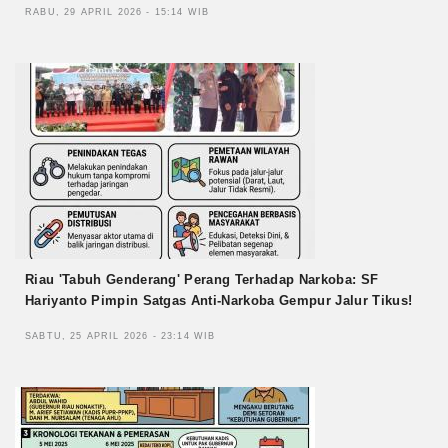
RABU, 29 APRIL 2026 - 15:14 WIB
Riau 'Tabuh Genderang' Perang Terhadap Narkoba: SF
Hariyanto Pimpin Satgas Anti-Narkoba Gempur Jalur Tikus!
SABTU, 25 APRIL 2026 - 23:14 WIB