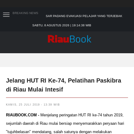
BREAKING NEWS
BUPATI KAMPAR APRESIASI SEKTOR PERTANIAN
BINAAN JEFRY NOER, ADA PISANG CAVENDISH
SABTU, 8 AGUSTUS 2026 | 19:14:40 WIB
SEKDA RIAU APRESIASI PLT GUBERNUR TERKAIT
DUKUNGAN ADLG AWARDS
TIM MANGGALA AGNI MASIH LAKUKAN PEMADAMAN
KEBAKARAN HUTAN DAN LAHAN
PADANG MENGALAMI KONDISI BANJIR PALING PARAH
SAR PADANG EVAKUASI PELAJAR YANG TERJEBAK
BANJIR DI SEKOLAH
Jelang HUT RI Ke-74, Pelatihan Paskibra
di Riau Mulai Intesif
KAMIS, 25 JULI 2019 - 13:39 WIB
RIAUBOOK.COM -
Menjelang peringatan HUT RI ke-74 tahun 2019,
sejumlah daerah di Riau mulai bersiap menyemarakkan peryaan hari
"tujuhbelasan" mendatang, salah satunya dengan melakukan