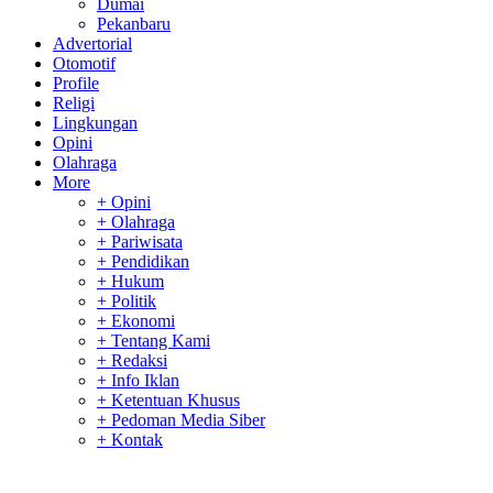
Dumai
Pekanbaru
Advertorial
Otomotif
Profile
Religi
Lingkungan
Opini
Olahraga
More
+ Opini
+ Olahraga
+ Pariwisata
+ Pendidikan
+ Hukum
+ Politik
+ Ekonomi
+ Tentang Kami
+ Redaksi
+ Info Iklan
+ Ketentuan Khusus
+ Pedoman Media Siber
+ Kontak