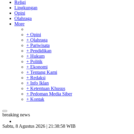
Religi
Lingkungan
Opini
Olahraga
More
+ Opini
+ Olahraga
+ Pariwisata
+ Pendidikan
+ Hukum
+ Politik
+ Ekonomi
+ Tentang Kami
+ Redaksi
+ Info Iklan
+ Ketentuan Khusus
+ Pedoman Media Siber
+ Kontak
breaking news
SAR Padang Evakuasi Pelajar yang Terjebak Banjir di
Sekolah
Sabtu, 8 Agustus 2026 | 21:38:59 WIB
Bupati Kampar Apresiasi Sektor Pertanian Binaan Jefry Noer,