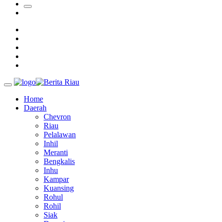
Ada Pisang Cavendish
Sekda Riau Apresiasi Plt Gubernur Terkait Dukungan ADLG
Awards
Tim Manggala Agni Masih Lakukan Pemadaman Kebakaran
Hutan dan Lahan
Padang Mengalami Kondisi Banjir Paling Parah
Home
Daerah
Chevron
Riau
Pelalawan
Inhil
Meranti
Bengkalis
Inhu
Kampar
Kuansing
Rohul
Rohil
Siak