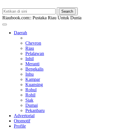
Riaubook.com:: Pustaka Riau Untuk Dunia
Daerah
Chevron
Riau
Pelalawan
Inhil
Meranti
Bengkalis
Inhu
Kampar
Kuansing
Rohul
Rohil
Siak
Dumai
Pekanbaru
Advertorial
Otomotif
Profile