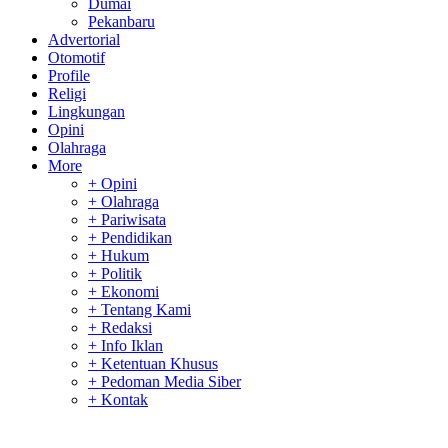
Dumai
Pekanbaru
Advertorial
Otomotif
Profile
Religi
Lingkungan
Opini
Olahraga
More
+ Opini
+ Olahraga
+ Pariwisata
+ Pendidikan
+ Hukum
+ Politik
+ Ekonomi
+ Tentang Kami
+ Redaksi
+ Info Iklan
+ Ketentuan Khusus
+ Pedoman Media Siber
+ Kontak