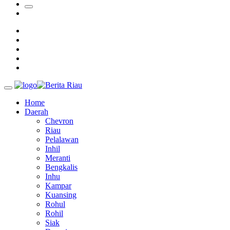
Sekda Riau Apresiasi Plt Gubernur Terkait Dukungan ADLG 
Tim Manggala Agni Masih Lakukan Pemadaman Kebakaran H
Home
Daerah
Chevron
Riau
Pelalawan
Inhil
Meranti
Bengkalis
Inhu
Kampar
Kuansing
Rohul
Rohil
Siak