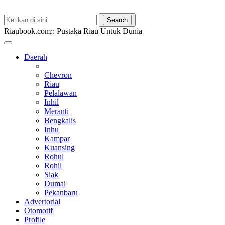
Riaubook.com:: Pustaka Riau Untuk Dunia
Daerah
Chevron
Riau
Pelalawan
Inhil
Meranti
Bengkalis
Inhu
Kampar
Kuansing
Rohul
Rohil
Siak
Dumai
Pekanbaru
Advertorial
Otomotif
Profile