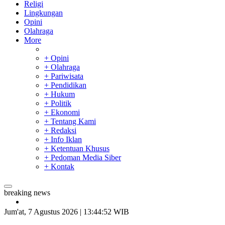
Religi
Lingkungan
Opini
Olahraga
More
+ Opini
+ Olahraga
+ Pariwisata
+ Pendidikan
+ Hukum
+ Politik
+ Ekonomi
+ Tentang Kami
+ Redaksi
+ Info Iklan
+ Ketentuan Khusus
+ Pedoman Media Siber
+ Kontak
breaking news
Padang Mengalami Kondisi Banjir Paling Parah
SAR Padang Evakuasi Pelajar yang Terjebak Banjir di Sekolah
Jum'at, 7 Agustus 2026 | 13:44:53 WIB
Bupati Kampar Apresiasi Sektor Pertanian Binaan Jefry Noer,