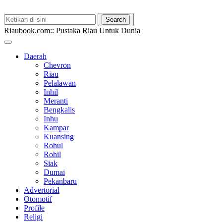
Riaubook.com:: Pustaka Riau Untuk Dunia
Daerah
Chevron
Riau
Pelalawan
Inhil
Meranti
Bengkalis
Inhu
Kampar
Kuansing
Rohul
Rohil
Siak
Dumai
Pekanbaru
Advertorial
Otomotif
Profile
Religi