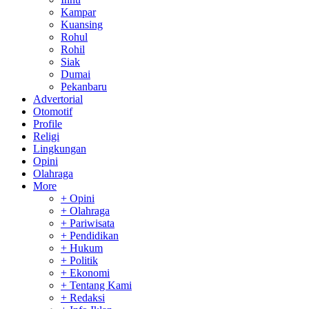
Kampar
Kuansing
Rohul
Rohil
Siak
Dumai
Pekanbaru
Advertorial
Otomotif
Profile
Religi
Lingkungan
Opini
Olahraga
More
+ Opini
+ Olahraga
+ Pariwisata
+ Pendidikan
+ Hukum
+ Politik
+ Ekonomi
+ Tentang Kami
+ Redaksi