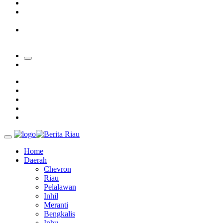
Padang Mengalami Kondisi Banjir Paling Parah
SAR Padang Evakuasi Pelajar yang Terjebak Banjir di
Sekolah
Bupati Kampar Apresiasi Sektor Pertanian Binaan Jefry Noer,
Ada Pisang Cavendish
Home
Daerah
Chevron
Riau
Pelalawan
Inhil
Meranti
Bengkalis
Inhu