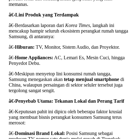
memanas.
â€‹
Lini Produk yang Terdampak
â€‹Berdasarkan laporan dari
Korea Times
, langkah ini
mencakup hampir seluruh ekosistem perangkat rumah tangga
Samsung, di antaranya:
â€‹
Hiburan:
TV, Monitor, Sistem Audio, dan Proyektor.
â€‹
Home Appliances:
AC, Lemari Es, Mesin Cuci, hingga
Penyedot Debu.
â€‹Meskipun menyetop lini konsumsi rumah tangga,
Samsung menegaskan akan
tetap menjual smartphone
di
China, walaupun persaingan di sektor seluler tersebut juga
tergolong sangat sengit.
â€‹
Penyebab Utama: Tekanan Lokal dan Perang Tarif
â€‹Keputusan pahit ini dipicu oleh beberapa faktor krusial
yang membuat bisnis perangkat konsumen Samsung terus
merosot:
â€‹
Dominasi Brand Lokal:
Posisi Samsung sebagai
produsen TV nomor satu dunia mulai goyah di Tiongkok.