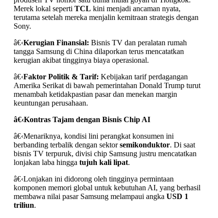
Merek lokal seperti
TCL
kini menjadi ancaman nyata,
terutama setelah mereka menjalin kemitraan strategis dengan
Sony.
â€‹
Kerugian Finansial:
Bisnis TV dan peralatan rumah
tangga Samsung di China dilaporkan terus mencatatkan
kerugian akibat tingginya biaya operasional.
â€‹
Faktor Politik & Tarif:
Kebijakan tarif perdagangan
Amerika Serikat di bawah pemerintahan Donald Trump turut
menambah ketidakpastian pasar dan menekan margin
keuntungan perusahaan.
â€‹
Kontras Tajam dengan Bisnis Chip AI
â€‹Menariknya, kondisi lini perangkat konsumen ini
berbanding terbalik dengan sektor
semikonduktor
. Di saat
bisnis TV terpuruk, divisi chip Samsung justru mencatatkan
lonjakan laba hingga
tujuh kali lipat
.
â€‹Lonjakan ini didorong oleh tingginya permintaan
komponen memori global untuk kebutuhan AI, yang berhasil
membawa nilai pasar Samsung melampaui angka
USD 1
triliun
.