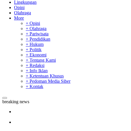
Lingkungan
Opini
Olahraga
More
+ Opini
+ Olahraga
+ Pariwisata
+ Pendidikan
+ Hukum
+ Politik
+ Ekonomi
+ Tentang Kami
+ Redaksi
+ Info Iklan
+ Ketentuan Khusus
+ Pedoman Media Siber
+ Kontak
breaking news
Sekda Riau Apresiasi Plt Gubernur Terkait Dukungan ADLG
Awards
Tim Manggala Agni Masih Lakukan Pemadaman Kebakaran
Hutan dan Lahan