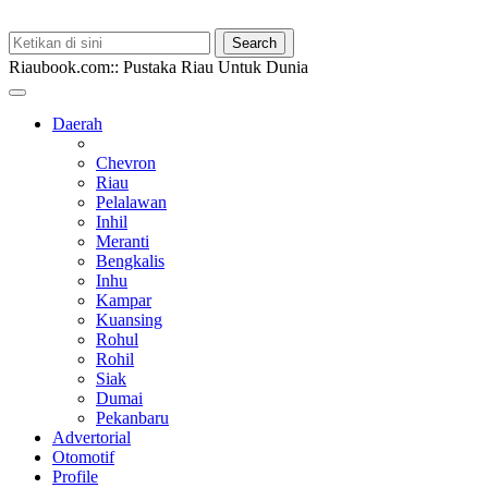
Riaubook.com:: Pustaka Riau Untuk Dunia
Daerah
Chevron
Riau
Pelalawan
Inhil
Meranti
Bengkalis
Inhu
Kampar
Kuansing
Rohul
Rohil
Siak
Dumai
Pekanbaru
Advertorial
Otomotif
Profile