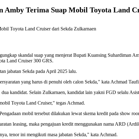
n Amby Terima Suap Mobil Toyota Land Cr
kap skandal suap yang menjerat Bupati Kuansing Suhardiman Amb
ota Land Cruiser 300 GRS.
an jabatan Sekda pada April 2025 lalu.
persyaratan yang harus di penuhi oleh calon Sekda," kata Achmad Tauf
dua kandidat. Selain Zulkarnaen, kandidat lain yakni FGD selalu Asist
obil Toyota Land Cruiser," tegas Achmad.
 Pengadaan mobil tersebut dilakukan lewat skema kredit pada show roo
yaratan leasing, maka pengajuan kredit menggunakan nama ARD (Ardi
tinya, tenor ini mengikuti masa jabatan Sekda," kata Achmad.