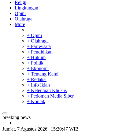
Religi
Lingkungan
Opini
Olahraga
More
+ Opini
+ Olahraga
+ Pariwisata
+ Pendidikan
+ Hukum
+ Politik
+ Ekonomi
+ Tentang Kami
+ Redaksi
+ Info Iklan
+ Ketentuan Khusus
+ Pedoman Media Siber
+ Kontak
breaking news
Padang Mengalami Kondisi Banjir Paling Parah
SAR Padang Evakuasi Pelajar yang Terjebak Banjir di Sekolah
Jum'at, 7 Agustus 2026 | 15:20:48 WIB
Bupati Kampar Apresiasi Sektor Pertanian Binaan Jefry Noer,