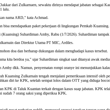
kkar dari Zulkarnaen, sewaktu dirinya mendapat jabatan sebagai Kad
 lalu.
unakan nama ARD," kata Achmad.
an bisa mendapatkan paket pekerjaan di lingkungan Pemkab Kuansing.
i (Kuansing) Suhardiman Amby, Rabu (1/7/2026). Suhardiman tampak
karnain dan Direktur Utama PT MIC, Ardiles.
mohon doa dan berharap dukungan dalam menghadapi kasus tersebut.
ma kita berdoa ya," ujar Suhardiman singkat saat ditanyai awak media
n Amby dkk. Namun, penyematan rompi oranye ini menunjukkan kalau 
ah Kuansing Zulkarnain tengah menjalani pemeriksaan intensif oleh 
hkan diri ke KPK, setelah sempat lolos dalam OTT yang diduga bocor
n KPK di Taluk Kuantan terkait dengan kasus suap jabatan. KPK telah
i sudah 7 orang saksi yang diperiksa KPK.
adi pusat perhatian publik, menyusul operasi tangkap tangan yang d