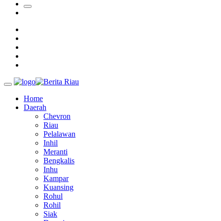
Sekda Riau Apresiasi Plt Gubernur Terkait Dukungan ADLG 
Tim Manggala Agni Masih Lakukan Pemadaman Kebakaran H
Home
Daerah
Chevron
Riau
Pelalawan
Inhil
Meranti
Bengkalis
Inhu
Kampar
Kuansing
Rohul
Rohil
Siak