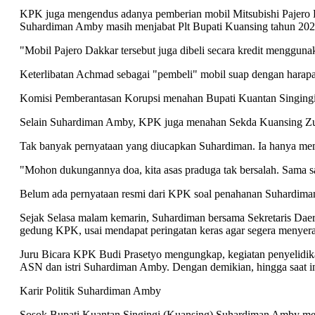
KPK juga mengendus adanya pemberian mobil Mitsubishi Pajero Da
Suhardiman Amby masih menjabat Plt Bupati Kuansing tahun 2021
"Mobil Pajero Dakkar tersebut juga dibeli secara kredit mengg
Keterlibatan Achmad sebagai "pembeli" mobil suap dengan harap
Komisi Pemberantasan Korupsi menahan Bupati Kuantan Singing
Selain Suhardiman Amby, KPK juga menahan Sekda Kuansing Zul
Tak banyak pernyataan yang diucapkan Suhardiman. Ia hanya me
"Mohon dukungannya doa, kita asas praduga tak bersalah. Sama sa
Belum ada pernyataan resmi dari KPK soal penahanan Suhardima
Sejak Selasa malam kemarin, Suhardiman bersama Sekretaris Daer
gedung KPK, usai mendapat peringatan keras agar segera menyera
Juru Bicara KPK Budi Prasetyo mengungkap, kegiatan penyelidika
ASN dan istri Suhardiman Amby. Dengan demikian, hingga saat in
Karir Politik Suhardiman Amby
Sosok Bupati Kuantan Singingi (Kuansing) Suhardiman Amby menj