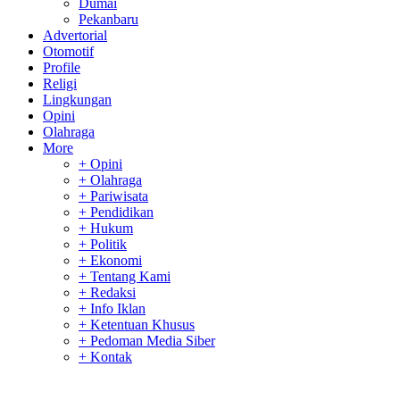
Dumai
Pekanbaru
Advertorial
Otomotif
Profile
Religi
Lingkungan
Opini
Olahraga
More
+ Opini
+ Olahraga
+ Pariwisata
+ Pendidikan
+ Hukum
+ Politik
+ Ekonomi
+ Tentang Kami
+ Redaksi
+ Info Iklan
+ Ketentuan Khusus
+ Pedoman Media Siber
+ Kontak