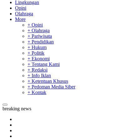
Lingkungan
Opini
Olahraga
More
+ Opini
+ Olahraga
+ Pariwisata
+ Pendidikan
+ Hukum
+ Politik
+ Ekonomi
+ Tentang Kami
+ Redaksi
+ Info Iklan
+ Ketentuan Khusus
+ Pedoman Media Siber
+ Kontak
breaking news
Tim Manggala Agni Masih Lakukan Pemadaman Kebakaran H
Padang Mengalami Kondisi Banjir Paling Parah
SAR Padang Evakuasi Pelajar yang Terjebak Banjir di Sekolah
Bupati Kampar Apresiasi Sektor Pertanian Binaan Jefry Noer,