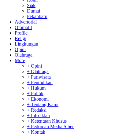
Siak
Dumai
Pekanbaru
Advertorial
Otomotif
Profile
Religi
Lingkungan
Opini
Olahraga
More
+ Opini
+ Olahraga
+ Pariwisata
+ Pendidikan
+ Hukum
+ Politik
+ Ekonomi
+ Tentang Kami
+ Redaksi
+ Info Iklan
+ Ketentuan Khusus
+ Pedoman Media Siber
+ Kontak