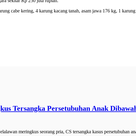
ra sekitar Rp 250 juta rupiah.
ung cabe kering, 4 karung kacang tanah, asam jawa 176 kg, 1 karung k
gkus Tersangka Persetubuhan Anak Dibaw
lawan meringkus seorang pria, CS tersangka kasus persetubuhan an