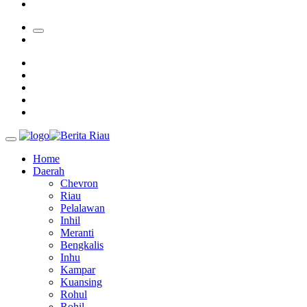
28 Calon Petinggi BRK Syariah Lolos Administrasi
Home
Daerah
Chevron
Riau
Pelalawan
Inhil
Meranti
Bengkalis
Inhu
Kampar
Kuansing
Rohul
Rohil