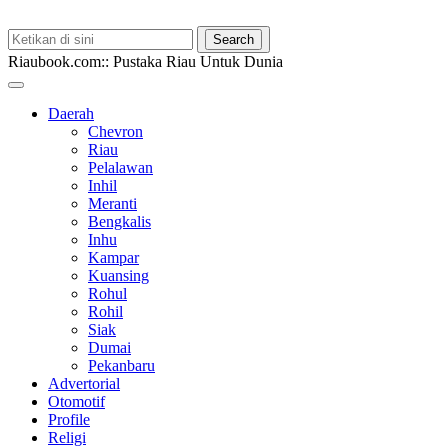
Riaubook.com:: Pustaka Riau Untuk Dunia
Daerah
Chevron
Riau
Pelalawan
Inhil
Meranti
Bengkalis
Inhu
Kampar
Kuansing
Rohul
Rohil
Siak
Dumai
Pekanbaru
Advertorial
Otomotif
Profile
Religi