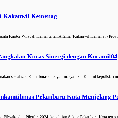
ri Kakanwil Kemenag
ala Kantor Wilayah Kementerian Agama (Kakanwil Kemenag) Provin
angkalan Kuras Sinergi dengan Koramil04
an sosialisasi Kamtibmas ditengah masyarakat.Kali ini kepolisian
binkamtibmas Pekanbaru Kota Menjelang P
lwako dan Pilgubri 2024, kepolisian Sektor Pekanbaru Kota terus