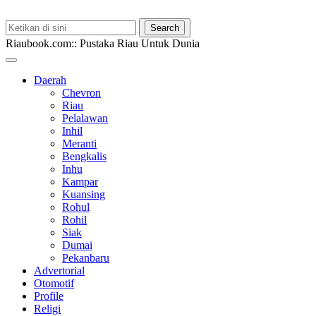
Riaubook.com:: Pustaka Riau Untuk Dunia
Daerah
Chevron
Riau
Pelalawan
Inhil
Meranti
Bengkalis
Inhu
Kampar
Kuansing
Rohul
Rohil
Siak
Dumai
Pekanbaru
Advertorial
Otomotif
Profile
Religi