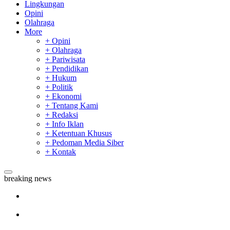
Lingkungan
Opini
Olahraga
More
+ Opini
+ Olahraga
+ Pariwisata
+ Pendidikan
+ Hukum
+ Politik
+ Ekonomi
+ Tentang Kami
+ Redaksi
+ Info Iklan
+ Ketentuan Khusus
+ Pedoman Media Siber
+ Kontak
breaking news
Sekda Riau Apresiasi Plt Gubernur Terkait Dukungan ADLG
Awards
Tim Manggala Agni Masih Lakukan Pemadaman Kebakaran
Hutan dan Lahan