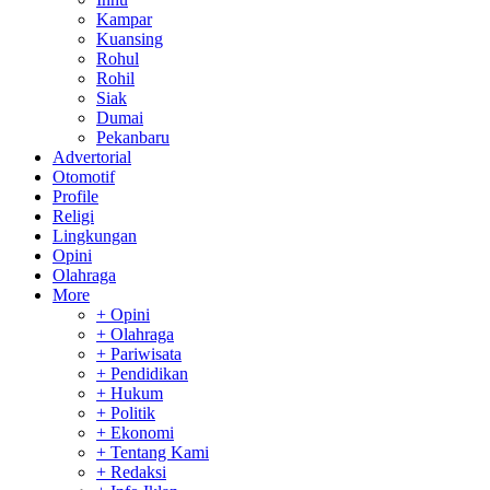
Kampar
Kuansing
Rohul
Rohil
Siak
Dumai
Pekanbaru
Advertorial
Otomotif
Profile
Religi
Lingkungan
Opini
Olahraga
More
+ Opini
+ Olahraga
+ Pariwisata
+ Pendidikan
+ Hukum
+ Politik
+ Ekonomi
+ Tentang Kami
+ Redaksi