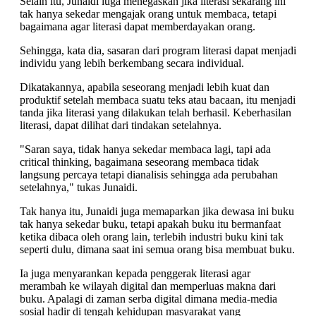
Selain itu, Junaidi iuga menegaskan jika literasi sekarang ini
tak hanya sekedar mengajak orang untuk membaca, tetapi
bagaimana agar literasi dapat memberdayakan orang.
Sehingga, kata dia, sasaran dari program literasi dapat menjadi
individu yang lebih berkembang secara individual.
Dikatakannya, apabila seseorang menjadi lebih kuat dan
produktif setelah membaca suatu teks atau bacaan, itu menjadi
tanda jika literasi yang dilakukan telah berhasil. Keberhasilan
literasi, dapat dilihat dari tindakan setelahnya.
"Saran saya, tidak hanya sekedar membaca lagi, tapi ada
critical thinking, bagaimana seseorang membaca tidak
langsung percaya tetapi dianalisis sehingga ada perubahan
setelahnya," tukas Junaidi.
Tak hanya itu, Junaidi juga memaparkan jika dewasa ini buku
tak hanya sekedar buku, tetapi apakah buku itu bermanfaat
ketika dibaca oleh orang lain, terlebih industri buku kini tak
seperti dulu, dimana saat ini semua orang bisa membuat buku.
Ia juga menyarankan kepada penggerak literasi agar
merambah ke wilayah digital dan memperluas makna dari
buku. Apalagi di zaman serba digital dimana media-media
sosial hadir di tengah kehidupan masyarakat yang