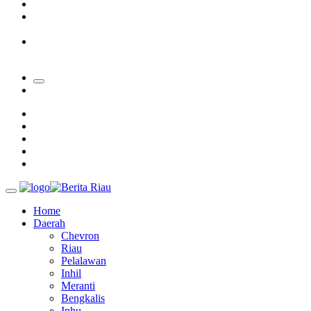
Padang Mengalami Kondisi Banjir Paling Parah
SAR Padang Evakuasi Pelajar yang Terjebak Banjir di
Sekolah
Bupati Kampar Apresiasi Sektor Pertanian Binaan Jefry Noer,
Ada Pisang Cavendish
Home
Daerah
Chevron
Riau
Pelalawan
Inhil
Meranti
Bengkalis
Inhu