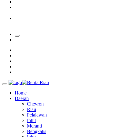
Padang Mengalami Kondisi Banjir Paling Parah
SAR Padang Evakuasi Pelajar yang Terjebak Banjir di
Sekolah
Bupati Kampar Apresiasi Sektor Pertanian Binaan Jefry Noer,
Ada Pisang Cavendish
Home
Daerah
Chevron
Riau
Pelalawan
Inhil
Meranti
Bengkalis
Inhu