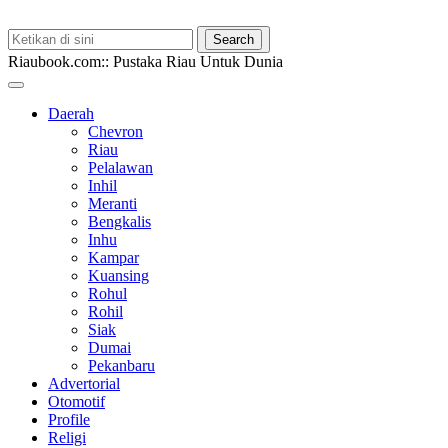
Riaubook.com:: Pustaka Riau Untuk Dunia
Daerah
Chevron
Riau
Pelalawan
Inhil
Meranti
Bengkalis
Inhu
Kampar
Kuansing
Rohul
Rohil
Siak
Dumai
Pekanbaru
Advertorial
Otomotif
Profile
Religi