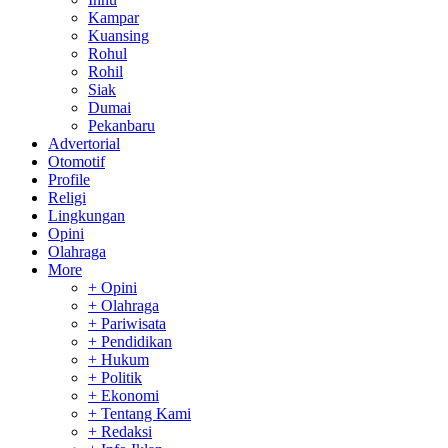
Kampar
Kuansing
Rohul
Rohil
Siak
Dumai
Pekanbaru
Advertorial
Otomotif
Profile
Religi
Lingkungan
Opini
Olahraga
More
+ Opini
+ Olahraga
+ Pariwisata
+ Pendidikan
+ Hukum
+ Politik
+ Ekonomi
+ Tentang Kami
+ Redaksi