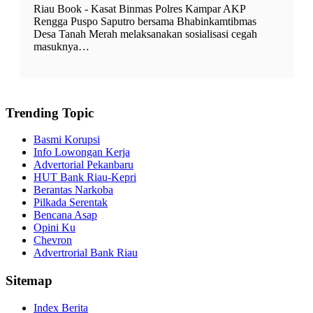
Riau Book - Kasat Binmas Polres Kampar AKP
Rengga Puspo Saputro bersama Bhabinkamtibmas
Desa Tanah Merah melaksanakan sosialisasi cegah
masuknya…
Trending Topic
Basmi Korupsi
Info Lowongan Kerja
Advertorial Pekanbaru
HUT Bank Riau-Kepri
Berantas Narkoba
Pilkada Serentak
Bencana Asap
Opini Ku
Chevron
Advertrorial Bank Riau
Sitemap
Index Berita