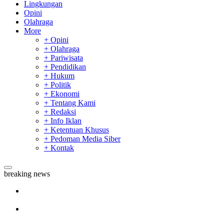
Lingkungan
Opini
Olahraga
More
+ Opini
+ Olahraga
+ Pariwisata
+ Pendidikan
+ Hukum
+ Politik
+ Ekonomi
+ Tentang Kami
+ Redaksi
+ Info Iklan
+ Ketentuan Khusus
+ Pedoman Media Siber
+ Kontak
breaking news
Sekda Riau Apresiasi Plt Gubernur Terkait Dukungan ADLG
Awards
Tim Manggala Agni Masih Lakukan Pemadaman Kebakaran
Hutan dan Lahan