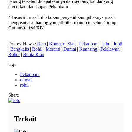
barang tersebut didapatkannya dari seorang bandar yang
digerakan dari Lapas Pekanbaru.
"Kasus ini masih dilakukan penyelidikan, pihaknya masih
mengusut asal barang yang dimilik oknum tersebut," tutup
Guntur.(ferizal/RB)
Follow News :
Riau
|
Kampar
|
Siak
|
Pekanbaru
|
Inhu
|
Inhil
|
Bengkalis
|
Rohil
|
Meranti
|
Dumai
|
Kuansing
|
Pelalawan
|
Rohul
|
Berita Riau
tags:
Pekanbaru
dumai
rohil
Share
Terkait