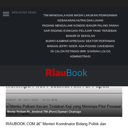
BREAKING NEWS
TIM MANGGALA AGNI MASIH LAKUKAN PEMADAMAN
KEBAKARAN HUTAN DAN LAHAN
PADANG MENGALAMI KONDISI BANJIR PALING PARAH
SAR PADANG EVAKUASI PELAJAR YANG TERJEBAK
BANJIR DI SEKOLAH
BUPATI KAMPAR APRESIASI SEKTOR PERTANIAN
BINAAN JEFRY NOER, ADA PISANG CAVENDISH
28 CALON PETINGGI BRK SYARIAH LOLOS
ADMINISTRASI
Menko Polkam Kecam Tindakan Keji yang
Menimpa Pilot Pesawat AMA di Papua
JUMAT, 03 JULI 2026 - 20:14 WIB
Menko Polkam RI, Jenderal TNI (Purn) Djamari Chaniago
RIAUBOOK.COM â€“ Menteri Koordinator Bidang Politik dan