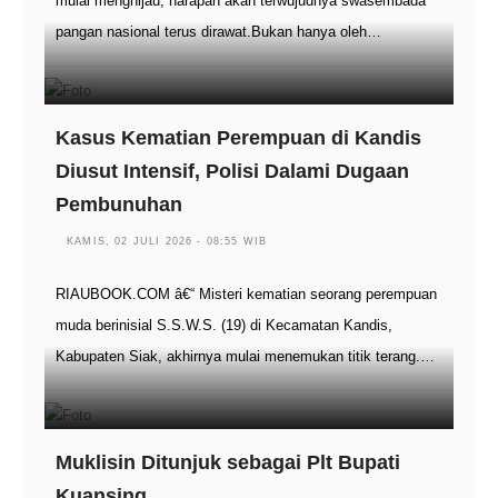
mulai menghijau, harapan akan terwujudnya swasembada
pangan nasional terus dirawat.Bukan hanya oleh…
Kasus Kematian Perempuan di Kandis
Diusut Intensif, Polisi Dalami Dugaan
Pembunuhan
KAMIS, 02 JULI 2026 - 08:55 WIB
RIAUBOOK.COM â€“ Misteri kematian seorang perempuan
muda berinisial S.S.W.S. (19) di Kecamatan Kandis,
Kabupaten Siak, akhirnya mulai menemukan titik terang.…
Muklisin Ditunjuk sebagai Plt Bupati
Kuansing