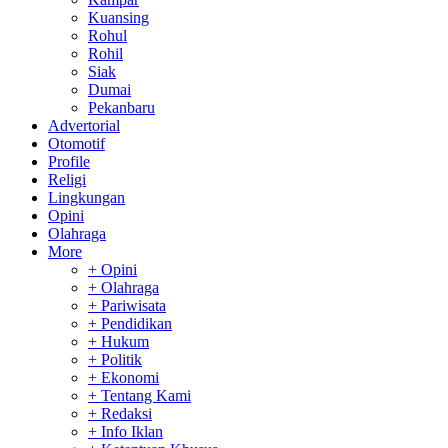
Kuansing
Rohul
Rohil
Siak
Dumai
Pekanbaru
Advertorial
Otomotif
Profile
Religi
Lingkungan
Opini
Olahraga
More
+ Opini
+ Olahraga
+ Pariwisata
+ Pendidikan
+ Hukum
+ Politik
+ Ekonomi
+ Tentang Kami
+ Redaksi
+ Info Iklan