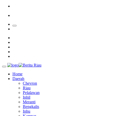
Sekolah
Bupati Kampar Apresiasi Sektor Pertanian Binaan Jefry Noer,
Ada Pisang Cavendish
28 Calon Petinggi BRK Syariah Lolos Administrasi
Home
Daerah
Chevron
Riau
Pelalawan
Inhil
Meranti
Bengkalis
Inhu
Kampar