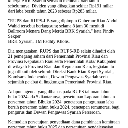
kinerja BRK Syariah semakin membaik dari tahun
sebelumnya. Dividen yang dibagikan sekitar Rp191 miliar
dari laba bersih tahun 2023 sebesar Rp283 miliar.
"RUPS dan RUPS-LB yang dipimpin Gubernur Riau Abdul
Wahid tersebut berlangsung selama 8 jam 30 menit di
Ballroom Menara Dang Merdu BRK Syariah," kata Pindiv
Sekper
BRK Syariah, TM Fadhly Kholis.
Dia mengatakan, RUPS dan RUPS-RB selain dihadiri oleh
21 pemegang saham dari Pemerintah Provinsi Riau dan
Provinsi Kepulauan Riau serta Pemerintah Kota/ Kabupaten
di wilayah Provinsi Riau dan Kepulauan Riau, kegiatan itu
juga diikuti oleh seluruh Direksi Bank Riau Kepri Syariah,
Komisaris Independen, Dewan Pengawas Syariah serta
sejumlah pejabat di lingkungan Pemerintah Provinsi Riau.
Adapun agenda yang dibahas pada RUPS tahunan tahun
buku 2024 ada 5 diantaranya, persetujuan Laporan tahunan
perseroan tahun Blbuku 2024, penetapan penggunaan laba
bersih perseroan tahun buku 2024, penetapan remunerasi bagi
pengurus dan Dewan Pengawas Syariah Perseroan.
Kemudian persetujuan penyediaan dana pembinaan kemitraan
perseroan tahun buku 2025 dan persetujuan pendelegasian