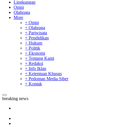
Lingkungan
Opini
Olahraga
More
+ Opini
+ Olahraga
+ Pariwisata
+ Pendidikan
+ Hukum
+ Politik
+ Ekonomi
+ Tentang Kami
+ Redaksi
+ Info Iklan
+ Ketentuan Khusus
+ Pedoman Media Siber
+ Kontak
breaking news
Tim Manggala Agni Masih Lakukan Pemadaman Kebakaran
Hutan dan Lahan
Padang Mengalami Kondisi Banjir Paling Parah
SAR Padang Evakuasi Pelajar yang Terjebak Banjir di