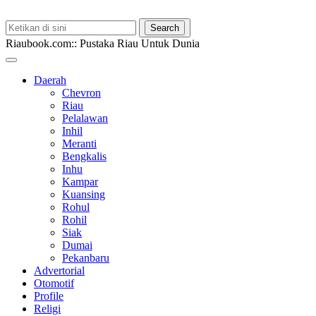
Riaubook.com:: Pustaka Riau Untuk Dunia
Daerah
Chevron
Riau
Pelalawan
Inhil
Meranti
Bengkalis
Inhu
Kampar
Kuansing
Rohul
Rohil
Siak
Dumai
Pekanbaru
Advertorial
Otomotif
Profile
Religi