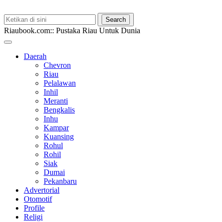
Riaubook.com:: Pustaka Riau Untuk Dunia
Daerah
Chevron
Riau
Pelalawan
Inhil
Meranti
Bengkalis
Inhu
Kampar
Kuansing
Rohul
Rohil
Siak
Dumai
Pekanbaru
Advertorial
Otomotif
Profile
Religi