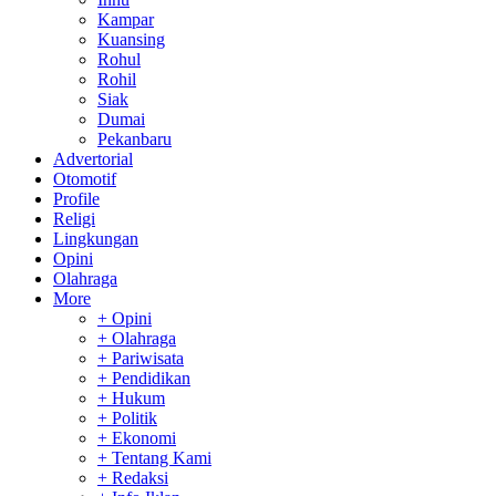
Kampar
Kuansing
Rohul
Rohil
Siak
Dumai
Pekanbaru
Advertorial
Otomotif
Profile
Religi
Lingkungan
Opini
Olahraga
More
+ Opini
+ Olahraga
+ Pariwisata
+ Pendidikan
+ Hukum
+ Politik
+ Ekonomi
+ Tentang Kami
+ Redaksi