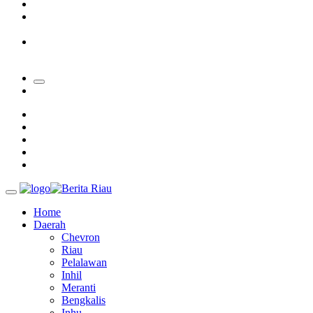
Padang Mengalami Kondisi Banjir Paling Parah
SAR Padang Evakuasi Pelajar yang Terjebak Banjir di
Sekolah
Bupati Kampar Apresiasi Sektor Pertanian Binaan Jefry Noer,
Ada Pisang Cavendish
Home
Daerah
Chevron
Riau
Pelalawan
Inhil
Meranti
Bengkalis
Inhu