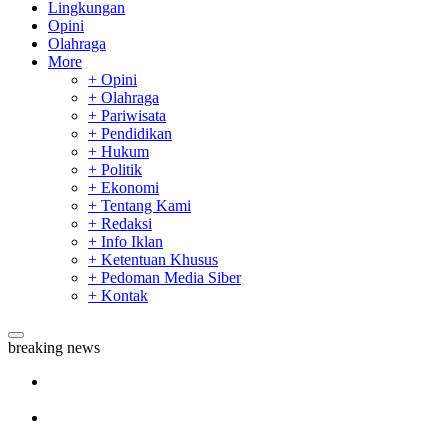
Lingkungan
Opini
Olahraga
More
+ Opini
+ Olahraga
+ Pariwisata
+ Pendidikan
+ Hukum
+ Politik
+ Ekonomi
+ Tentang Kami
+ Redaksi
+ Info Iklan
+ Ketentuan Khusus
+ Pedoman Media Siber
+ Kontak
breaking news
Sekda Riau Apresiasi Plt Gubernur Terkait Dukungan ADLG
Awards
Tim Manggala Agni Masih Lakukan Pemadaman Kebakaran
Hutan dan Lahan