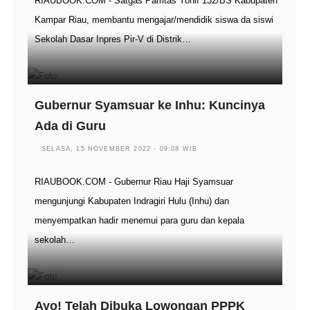
RIAUBOOK.COM - Satgas Pamtas Yonif 132/BS Kabupaten
Kampar Riau, membantu mengajar/mendidik siswa da siswi
Sekolah Dasar Inpres Pir-V di Distrik…
Gubernur Syamsuar ke Inhu: Kuncinya
Ada di Guru
SELASA, 15 NOVEMBER 2022 - 09:08 WIB
RIAUBOOK.COM - Gubernur Riau Haji Syamsuar
mengunjungi Kabupaten Indragiri Hulu (Inhu) dan
menyempatkan hadir menemui para guru dan kepala
sekolah…
Ayo! Telah Dibuka Lowongan PPPK