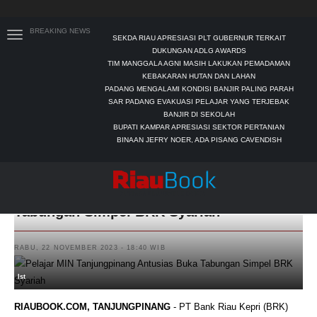
BREAKING NEWS
SEKDA RIAU APRESIASI PLT GUBERNUR TERKAIT
DUKUNGAN ADLG AWARDS
TIM MANGGALA AGNI MASIH LAKUKAN PEMADAMAN
KEBAKARAN HUTAN DAN LAHAN
PADANG MENGALAMI KONDISI BANJIR PALING PARAH
SAR PADANG EVAKUASI PELAJAR YANG TERJEBAK
BANJIR DI SEKOLAH
BUPATI KAMPAR APRESIASI SEKTOR PERTANIAN
BINAAN JEFRY NOER, ADA PISANG CAVENDISH
Pelajar MIN Tanjungpinang Antusias Buka
Tabungan Simpel BRK Syariah
RABU, 22 NOVEMBER 2023 - 18:40 WIB
Ist
RIAUBOOK.COM, TANJUNGPINANG
- PT Bank Riau Kepri (BRK)