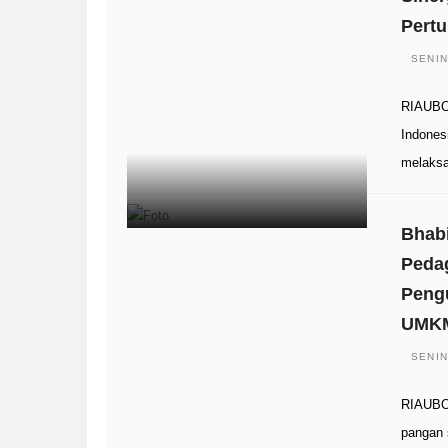
Pert
SENIN
RIAUBO
Indones
melaks
Bhab
Peda
Peng
UMK
SENIN
RIAUBO
pangan 