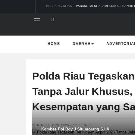
BREAKING NEWS
PADANG MENGALAMI KONDISI BANJIR 
SAR PADANG EVAKUASI PELAJAR YANG
BUPATI KAMPAR APRESIASI SEKTOR P
SEKDA RIAU APRESIASI PLT GUBERN
TIM MANGGALA AGNI MASIH LAKUKAN
HOME
DAERAH
ADVERTORIA
Polda Riau Tegaskan
Tanpa Jalur Khusus,
Kesempatan yang S
SENIN, 08 JUNI 2026 - 12:50 WIB
Kombes Pol Boy J Situmorang.S.I.K