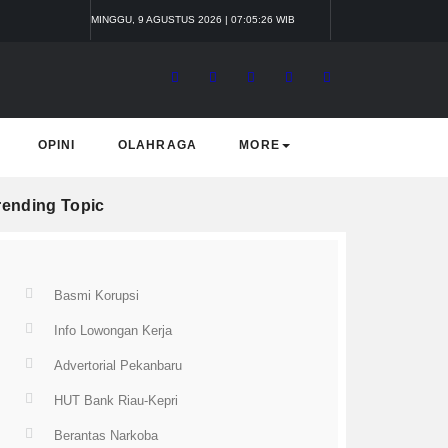
MINGGU, 9 AGUSTUS 2026 | 07:05:27 WIB
OPINI
OLAHRAGA
MORE
rending Topic
Basmi Korupsi
Info Lowongan Kerja
Advertorial Pekanbaru
HUT Bank Riau-Kepri
Berantas Narkoba