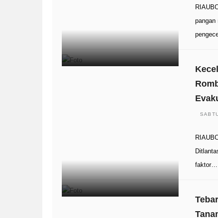
RIAUBO
pangan 
pengece
Kecel
Rombo
Evak
SABTU
RIAUBOO
Ditlant
faktor…
Tebar
Tana