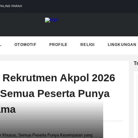
PALING PARAH
 TERJEBAK BANJIR DI SEKOLAH
ERTANIAN BINAAN JEFRY NOER, ADA PISANG CAVENDISH
UR TERKAIT DUKUNGAN ADLG AWARDS
 PEMADAMAN KEBAKARAN HUTAN DAN LAHAN
L
OTOMOTIF
PROFILE
RELIGI
LINGKUNGAN
T
 Rekrutmen Akpol 2026
 Semua Peserta Punya
ama