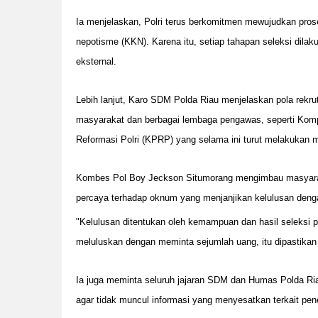
Ia menjelaskan, Polri terus berkomitmen mewujudkan proses
nepotisme (KKN). Karena itu, setiap tahapan seleksi dila
eksternal.
Lebih lanjut, Karo SDM Polda Riau menjelaskan pola rekrut
masyarakat dan berbagai lembaga pengawas, seperti Ko
Reformasi Polri (KPRP) yang selama ini turut melakukan m
Kombes Pol Boy Jeckson Situmorang mengimbau masyaraka
percaya terhadap oknum yang menjanjikan kelulusan denga
"Kelulusan ditentukan oleh kemampuan dan hasil seleksi 
meluluskan dengan meminta sejumlah uang, itu dipastikan 
Ia juga meminta seluruh jajaran SDM dan Humas Polda Ri
agar tidak muncul informasi yang menyesatkan terkait pen