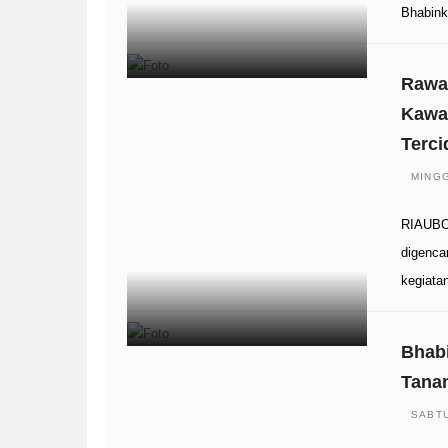
Bhabink
Rawan
Kawas
Terc
MINGG
RIAUBOO
digenca
kegiata
Bhabi
Tana
SABTU