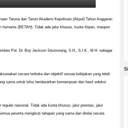
an Taruna dan Taruni Akademi Kepolisian (Akpol) Tahun Anggaran
an humanis (BETAH). Tidak ada jalur khusus, kuota titipan, maupun
bes Pol. Dr. Boy Jeckson Situmorang, S.H., S.I.K., M.H. sebagai
S
aksanakan secara terbuka dan objektif sesuai kebijakan yang telah
yang sama untuk lolos berdasarkan kemampuan dan hasil seleksi
eguler nasional. Tidak ada kuota khusus, jalur prestasi, jalur
. Semua peserta mengikuti tahapan yang sama dan dinilai secara