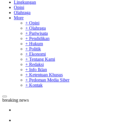
Lingkungan
Opini
Olahraga
More
+ Opini
+ Olahraga
+ Pariwisata
+ Pendidikan
+ Hukum
+ Politik
+ Ekonomi
+ Tentang Kami
+ Redaksi
+ Info Iklan
+ Ketentuan Khusus
+ Pedoman Media Siber
+ Kontak
breaking news
Sekda Riau Apresiasi Plt Gubernur Terkait Dukungan ADLG
Awards
Tim Manggala Agni Masih Lakukan Pemadaman Kebakaran
Hutan dan Lahan