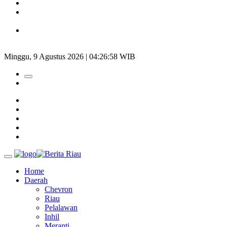
Padang Mengalami Kondisi Banjir Paling Parah
SAR Padang Evakuasi Pelajar yang Terjebak Banjir di
Sekolah
Bupati Kampar Apresiasi Sektor Pertanian Binaan Jefry Noer,
Ada Pisang Cavendish
Minggu, 9 Agustus 2026 | 04:26:59 WIB
Home
Daerah
Chevron
Riau
Pelalawan
Inhil
Meranti