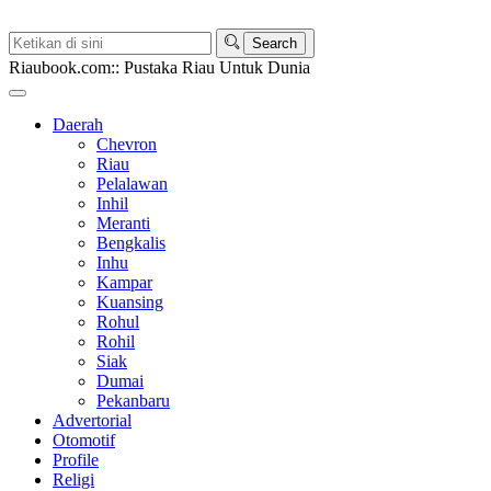
Riaubook.com:: Pustaka Riau Untuk Dunia
Daerah
Chevron
Riau
Pelalawan
Inhil
Meranti
Bengkalis
Inhu
Kampar
Kuansing
Rohul
Rohil
Siak
Dumai
Pekanbaru
Advertorial
Otomotif
Profile
Religi