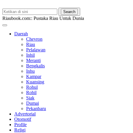
Riaubook.com:: Pustaka Riau Untuk Dunia
Daerah
Chevron
Riau
Pelalawan
Inhil
Meranti
Bengkalis
Inhu
Kampar
Kuansing
Rohul
Rohil
Siak
Dumai
Pekanbaru
Advertorial
Otomotif
Profile
Religi