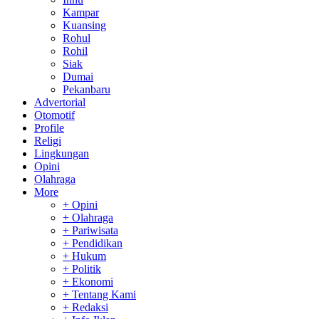
Kampar
Kuansing
Rohul
Rohil
Siak
Dumai
Pekanbaru
Advertorial
Otomotif
Profile
Religi
Lingkungan
Opini
Olahraga
More
+ Opini
+ Olahraga
+ Pariwisata
+ Pendidikan
+ Hukum
+ Politik
+ Ekonomi
+ Tentang Kami
+ Redaksi