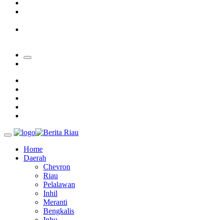
Padang Mengalami Kondisi Banjir Paling Parah
SAR Padang Evakuasi Pelajar yang Terjebak Banjir di
Sekolah
Bupati Kampar Apresiasi Sektor Pertanian Binaan Jefry Noer,
Ada Pisang Cavendish
Home
Daerah
Chevron
Riau
Pelalawan
Inhil
Meranti
Bengkalis
Inhu