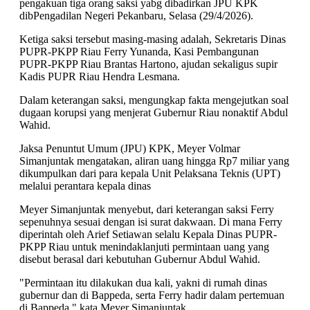
pengakuan tiga orang saksi yabg dibadirkan JPU KPK
dibPengadilan Negeri Pekanbaru, Selasa (29/4/2026).
Ketiga saksi tersebut masing-masing adalah, Sekretaris Dinas
PUPR-PKPP Riau Ferry Yunanda, Kasi Pembangunan
PUPR-PKPP Riau Brantas Hartono, ajudan sekaligus supir
Kadis PUPR Riau Hendra Lesmana.
Dalam keterangan saksi, mengungkap fakta mengejutkan soal
dugaan korupsi yang menjerat Gubernur Riau nonaktif Abdul
Wahid.
Jaksa Penuntut Umum (JPU) KPK, Meyer Volmar
Simanjuntak mengatakan, aliran uang hingga Rp7 miliar yang
dikumpulkan dari para kepala Unit Pelaksana Teknis (UPT)
melalui perantara kepala dinas
Meyer Simanjuntak menyebut, dari keterangan saksi Ferry
sepenuhnya sesuai dengan isi surat dakwaan. Di mana Ferry
diperintah oleh Arief Setiawan selalu Kepala Dinas PUPR-
PKPP Riau untuk menindaklanjuti permintaan uang yang
disebut berasal dari kebutuhan Gubernur Abdul Wahid.
"Permintaan itu dilakukan dua kali, yakni di rumah dinas
gubernur dan di Bappeda, serta Ferry hadir dalam pertemuan
di Bappeda," kata Meyer Simanjuntak.