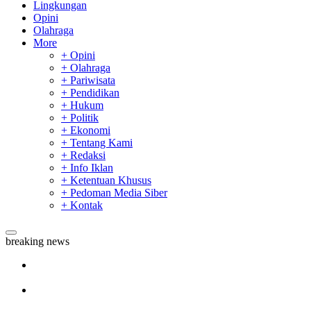
Lingkungan
Opini
Olahraga
More
+ Opini
+ Olahraga
+ Pariwisata
+ Pendidikan
+ Hukum
+ Politik
+ Ekonomi
+ Tentang Kami
+ Redaksi
+ Info Iklan
+ Ketentuan Khusus
+ Pedoman Media Siber
+ Kontak
breaking news
Sekda Riau Apresiasi Plt Gubernur Terkait Dukungan ADLG
Awards
Tim Manggala Agni Masih Lakukan Pemadaman Kebakaran
Hutan dan Lahan