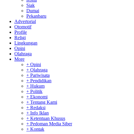
Siak
Dumai
Pekanbaru
Advertorial
Otomotif
Profile
Religi
Lingkungan
Opini
Olahraga
More
+ Opini
+ Olahraga
+ Pariwisata
+ Pendidikan
+ Hukum
+ Politik
+ Ekonomi
+ Tentang Kami
+ Redaksi
+ Info Iklan
+ Ketentuan Khusus
+ Pedoman Media Siber
+ Kontak