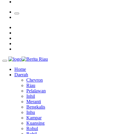
28 Calon Petinggi BRK Syariah Lolos Administrasi
Home
Daerah
Chevron
Riau
Pelalawan
Inhil
Meranti
Bengkalis
Inhu
Kampar
Kuansing
Rohul
Rohil