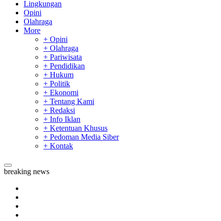
Lingkungan
Opini
Olahraga
More
+ Opini
+ Olahraga
+ Pariwisata
+ Pendidikan
+ Hukum
+ Politik
+ Ekonomi
+ Tentang Kami
+ Redaksi
+ Info Iklan
+ Ketentuan Khusus
+ Pedoman Media Siber
+ Kontak
breaking news
Tim Manggala Agni Masih Lakukan Pemadaman Kebakaran H
Padang Mengalami Kondisi Banjir Paling Parah
SAR Padang Evakuasi Pelajar yang Terjebak Banjir di Sekolah
Bupati Kampar Apresiasi Sektor Pertanian Binaan Jefry Noer,