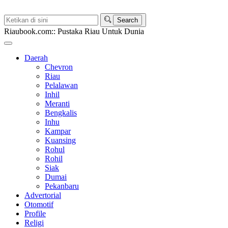
Riaubook.com:: Pustaka Riau Untuk Dunia
Daerah
Chevron
Riau
Pelalawan
Inhil
Meranti
Bengkalis
Inhu
Kampar
Kuansing
Rohul
Rohil
Siak
Dumai
Pekanbaru
Advertorial
Otomotif
Profile
Religi