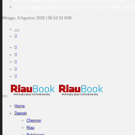
Bupati Kampar Apresiasi Sektor Pertanian Binaan Jefry Noer, Ada P
Minggu, 9 Agustus 2026 | 06:54:34 WIB
Home
Daerah
Chevron
Riau
Pelalawan