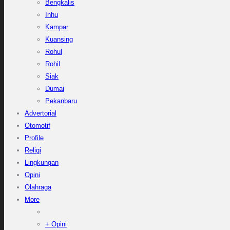
Bengkalis
Inhu
Kampar
Kuansing
Rohul
Rohil
Siak
Dumai
Pekanbaru
Advertorial
Otomotif
Profile
Religi
Lingkungan
Opini
Olahraga
More
+ Opini