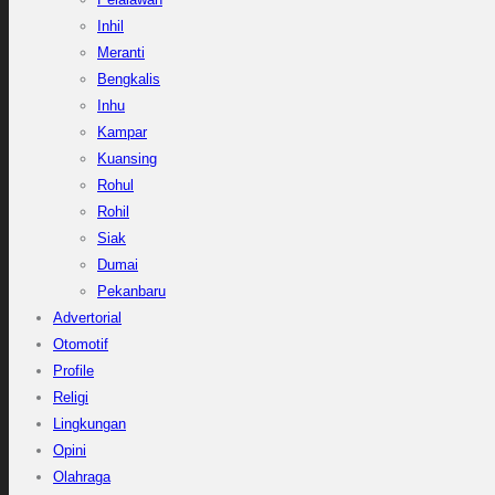
Inhil
Meranti
Bengkalis
Inhu
Kampar
Kuansing
Rohul
Rohil
Siak
Dumai
Pekanbaru
Advertorial
Otomotif
Profile
Religi
Lingkungan
Opini
Olahraga