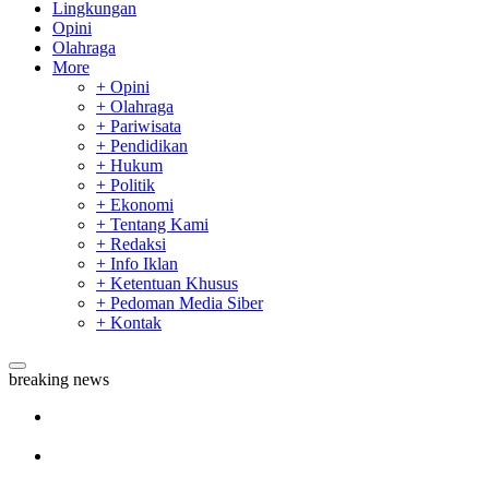
Lingkungan
Opini
Olahraga
More
+ Opini
+ Olahraga
+ Pariwisata
+ Pendidikan
+ Hukum
+ Politik
+ Ekonomi
+ Tentang Kami
+ Redaksi
+ Info Iklan
+ Ketentuan Khusus
+ Pedoman Media Siber
+ Kontak
breaking news
Riau Masuk Daftar Provinsi di Indonesia Prioritas
Penanganan Karhutla
Sekda Riau Apresiasi Plt Gubernur Terkait Dukungan ADLG
Awards