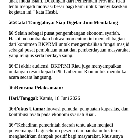
anak muda Islam. Dukungan dari Pemerintah Provinsi Riau
tentu menjadi motivasi besar bagi kami untuk menyukseskan
kegiatan ini," kata Hasbi.
â€‹
Catat Tanggalnya: Siap Digelar Juni Mendatang
â€‹Selain sebagai pusat pengembangan ekonomi syariah,
Hasbi menambahkan bahwa momentum ini menjadi bagian
dari komitmen BKPRMI untuk mengembalikan fungsi masjid
sebagai pusat pembinaan umat dan pemberdayaan masyarakat
yang religius serta berdaya saing.
â€‹Di akhir audiensi, BKPRMI Riau juga menyampaikan
undangan resmi kepada Plt. Gubernur Riau untuk membuka
acara secara langsung.
â€‹
Rencana Pelaksanaan:
Hari/Tanggal:
Kamis, 18 Juni 2026
â€‹
Fokus Utama:
Inovasi pemuda, penguatan kapasitas, dan
kontribusi nyata pada ekonomi syariah Riau.
â€‹"Kehadiran pemerintah daerah tentu akan menjadi
penyemangat bagi seluruh peserta dan panitia untuk terus
menghadirkan dampak positif bagi masyarakat, khususnya