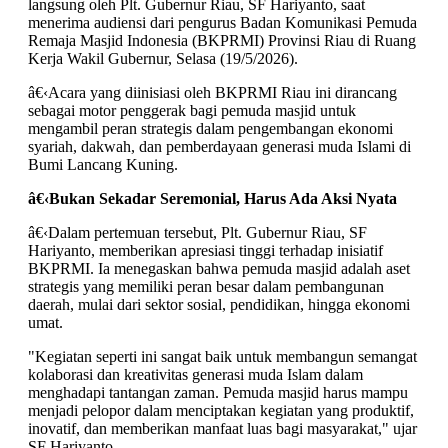
langsung oleh Plt. Gubernur Riau, SF Hariyanto, saat
menerima audiensi dari pengurus Badan Komunikasi Pemuda
Remaja Masjid Indonesia (BKPRMI) Provinsi Riau di Ruang
Kerja Wakil Gubernur, Selasa (19/5/2026).
â€‹Acara yang diinisiasi oleh BKPRMI Riau ini dirancang
sebagai motor penggerak bagi pemuda masjid untuk
mengambil peran strategis dalam pengembangan ekonomi
syariah, dakwah, dan pemberdayaan generasi muda Islami di
Bumi Lancang Kuning.
â€‹
Bukan Sekadar Seremonial, Harus Ada Aksi Nyata
â€‹Dalam pertemuan tersebut, Plt. Gubernur Riau, SF
Hariyanto, memberikan apresiasi tinggi terhadap inisiatif
BKPRMI. Ia menegaskan bahwa pemuda masjid adalah aset
strategis yang memiliki peran besar dalam pembangunan
daerah, mulai dari sektor sosial, pendidikan, hingga ekonomi
umat.
"Kegiatan seperti ini sangat baik untuk membangun semangat
kolaborasi dan kreativitas generasi muda Islam dalam
menghadapi tantangan zaman. Pemuda masjid harus mampu
menjadi pelopor dalam menciptakan kegiatan yang produktif,
inovatif, dan memberikan manfaat luas bagi masyarakat," ujar
SF Hariyanto.