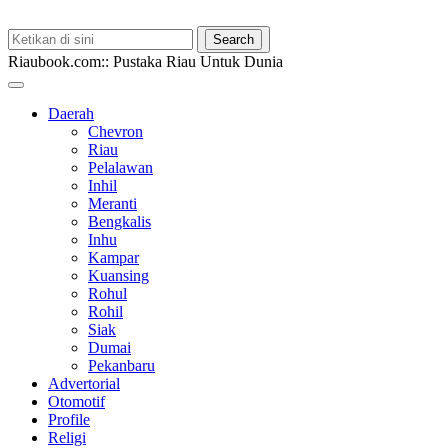
Riaubook.com:: Pustaka Riau Untuk Dunia
Daerah
Chevron
Riau
Pelalawan
Inhil
Meranti
Bengkalis
Inhu
Kampar
Kuansing
Rohul
Rohil
Siak
Dumai
Pekanbaru
Advertorial
Otomotif
Profile
Religi