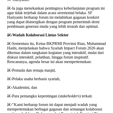
â€‹Ia juga menekankan pentingnya keberlanjutan program ini
agar tidak terjebak dalam acara seremonial belaka. SF
Hariyanto berharap forum ini melahirkan gagasan konkret
yang dapat disinergikan dengan program pemerintah demi
pembinaan generasi muda yang lebih terarah dan optimal.
â€‹
Wadah Kolaborasi Lintas Sektor
â€‹Sementara itu, Ketua BKPRMI Provinsi Riau, Muhammad
Hasbi, menjelaskan bahwa Syariah Impact Forum 2026 akan
dikemas dalam rangkaian kegiatan yang interaktif, mulai dari
diskusi interaktif, pelatihan, hingga forum inspiratif.
Rencananya, agenda besar ini akan mempertemukan:
â€‹Pemuda dan remaja masjid,
â€‹Pelaku usaha berbasis syariah,
â€‹Akademisi, dan
â€‹Para pemangku kepentingan (
stakeholders
) terkait.
â€‹"Kami berharap forum ini dapat menjadi wadah yang
mempertemukan berbagai gagasan dan semangat kolaborasi