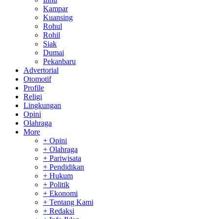
Kampar
Kuansing
Rohul
Rohil
Siak
Dumai
Pekanbaru
Advertorial
Otomotif
Profile
Religi
Lingkungan
Opini
Olahraga
More
+ Opini
+ Olahraga
+ Pariwisata
+ Pendidikan
+ Hukum
+ Politik
+ Ekonomi
+ Tentang Kami
+ Redaksi