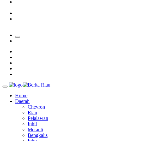
Tim Manggala Agni Masih Lakukan Pemadaman Kebakaran
Hutan dan Lahan
Padang Mengalami Kondisi Banjir Paling Parah
SAR Padang Evakuasi Pelajar yang Terjebak Banjir di
Sekolah
Home
Daerah
Chevron
Riau
Pelalawan
Inhil
Meranti
Bengkalis
Inhu