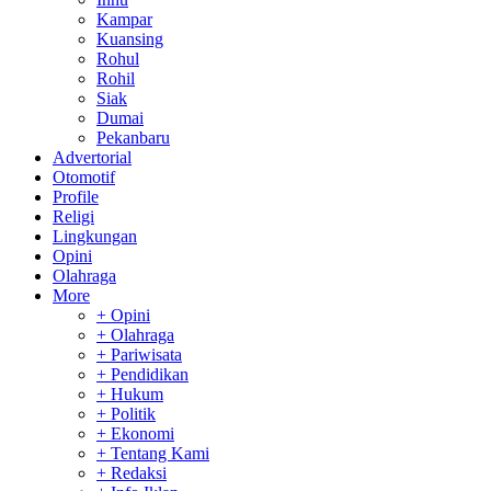
Kampar
Kuansing
Rohul
Rohil
Siak
Dumai
Pekanbaru
Advertorial
Otomotif
Profile
Religi
Lingkungan
Opini
Olahraga
More
+ Opini
+ Olahraga
+ Pariwisata
+ Pendidikan
+ Hukum
+ Politik
+ Ekonomi
+ Tentang Kami
+ Redaksi