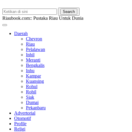
Riaubook.com:: Pustaka Riau Untuk Dunia
Daerah
Chevron
Riau
Pelalawan
Inhil
Meranti
Bengkalis
Inhu
Kampar
Kuansing
Rohul
Rohil
Siak
Dumai
Pekanbaru
Advertorial
Otomotif
Profile
Religi