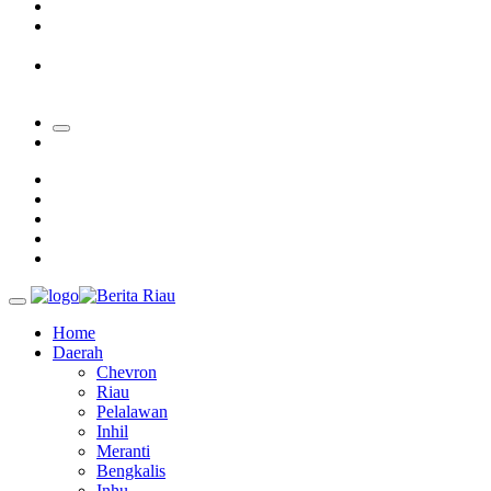
Padang Mengalami Kondisi Banjir Paling Parah
SAR Padang Evakuasi Pelajar yang Terjebak Banjir di
Sekolah
Bupati Kampar Apresiasi Sektor Pertanian Binaan Jefry Noer,
Ada Pisang Cavendish
Home
Daerah
Chevron
Riau
Pelalawan
Inhil
Meranti
Bengkalis
Inhu