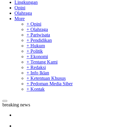
Lingkungan
Opini
Olahraga
More
+ Opini
+ Olahraga
+ Pariwisata
+ Pendidikan
+ Hukum
+ Politik
+ Ekonomi
+ Tentang Kami
+ Redaksi
+ Info Iklan
+ Ketentuan Khusus
+ Pedoman Media Siber
+ Kontak
breaking news
Sekda Riau Apresiasi Plt Gubernur Terkait Dukungan ADLG
Awards
Tim Manggala Agni Masih Lakukan Pemadaman Kebakaran
Hutan dan Lahan