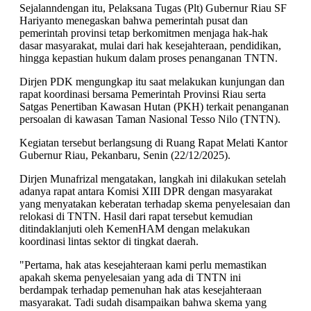
Sejalanndengan itu, Pelaksana Tugas (Plt) Gubernur Riau SF
Hariyanto menegaskan bahwa pemerintah pusat dan
pemerintah provinsi tetap berkomitmen menjaga hak-hak
dasar masyarakat, mulai dari hak kesejahteraan, pendidikan,
hingga kepastian hukum dalam proses penanganan TNTN.
Dirjen PDK mengungkap itu saat melakukan kunjungan dan
rapat koordinasi bersama Pemerintah Provinsi Riau serta
Satgas Penertiban Kawasan Hutan (PKH) terkait penanganan
persoalan di kawasan Taman Nasional Tesso Nilo (TNTN).
Kegiatan tersebut berlangsung di Ruang Rapat Melati Kantor
Gubernur Riau, Pekanbaru, Senin (22/12/2025).
Dirjen Munafrizal mengatakan, langkah ini dilakukan setelah
adanya rapat antara Komisi XIII DPR dengan masyarakat
yang menyatakan keberatan terhadap skema penyelesaian dan
relokasi di TNTN. Hasil dari rapat tersebut kemudian
ditindaklanjuti oleh KemenHAM dengan melakukan
koordinasi lintas sektor di tingkat daerah.
"Pertama, hak atas kesejahteraan kami perlu memastikan
apakah skema penyelesaian yang ada di TNTN ini
berdampak terhadap pemenuhan hak atas kesejahteraan
masyarakat. Tadi sudah disampaikan bahwa skema yang