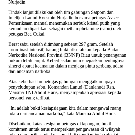
Nurjadin.
Tindak lanjut dilakukan oleh tim gabungan Satpom dan
Intelijen Lanud Roesmin Nurjadin bersama petugas Avsec.
Pemeriksaan manual menemukan serbuk kristal putih yang
kemudian dipastikan sebagai methamphetamine (sabu) oleh
petugas Bea Cukai.
Berat sabu setelah ditimbang seberat 297 gram. Setelah
koordinasi intensif, barang bukti diserahkan kepada Badan
Narkotika Nasional Provinsi (BNNP) Riau untuk penanganan
hukum lebih lanjut. Keberhasilan ini menegaskan pentingnya
sinergi aparat keamanan dalam menjaga pintu gerbang udara
dari ancaman narkoba
Atas keberhasilan petugas gabungan menggalkan upaya
penyeludupan sabu, Komandan Lanud (Danlanud) Rsn,
Marsma TNI Abdul Haris, menyampaikan apresiasi kepada
personel yang terlibat.
"Ini adalah bukti kesiapsiagaan kita dalam mengawal ruang
udara dari ancaman narkoba," kata Marsma Abdul Haris.
Disebutkan, katas kesigapn petugas di lapangan, bukti
komitmen untuk terus memperkuat pengawasan di wilayah
udara dan fasilitas vital nasional,l. Kemudian juga sebagai