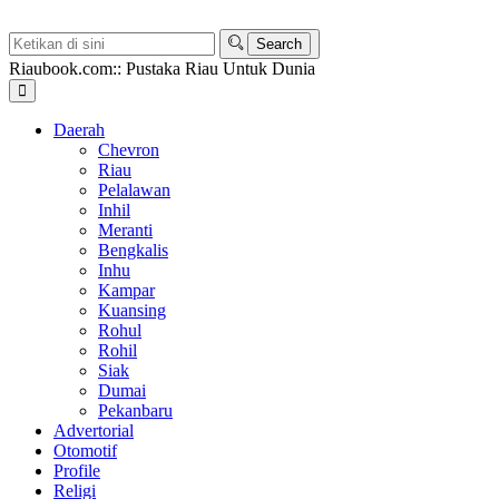
Riaubook.com:: Pustaka Riau Untuk Dunia
Daerah
Chevron
Riau
Pelalawan
Inhil
Meranti
Bengkalis
Inhu
Kampar
Kuansing
Rohul
Rohil
Siak
Dumai
Pekanbaru
Advertorial
Otomotif
Profile
Religi