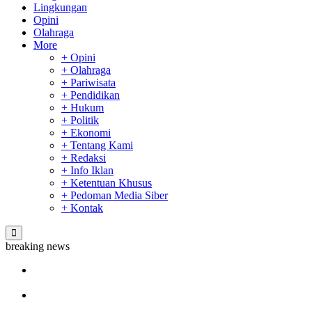
Lingkungan
Opini
Olahraga
More
+ Opini
+ Olahraga
+ Pariwisata
+ Pendidikan
+ Hukum
+ Politik
+ Ekonomi
+ Tentang Kami
+ Redaksi
+ Info Iklan
+ Ketentuan Khusus
+ Pedoman Media Siber
+ Kontak
breaking news
Sekda Riau Apresiasi Plt Gubernur Terkait Dukungan ADLG
Awards
Tim Manggala Agni Masih Lakukan Pemadaman Kebakaran
Hutan dan Lahan