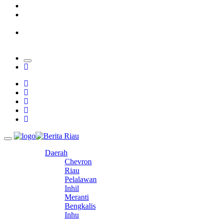
Padang Mengalami Kondisi Banjir Paling Parah
SAR Padang Evakuasi Pelajar yang Terjebak Banjir di
Sekolah
Bupati Kampar Apresiasi Sektor Pertanian Binaan Jefry Noer,
Ada Pisang Cavendish
Daerah
Chevron
Riau
Pelalawan
Inhil
Meranti
Bengkalis
Inhu