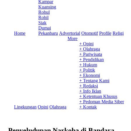
Kampar
Kuansing
Rohul
Rohil
Siak
Dumai
Home
Pekanbaru
Advertorial
Otomotif
Profile
Religi
More
+ Opini
+ Olahraga
+ Pariwisata
+ Pendidikan
+ Hukum
+ Politik
+ Ekonomi
+ Tentang Kami
+ Redaksi
+ Info Iklan
+ Ketentuan Khusus
+ Pedoman Media Siber
Lingkungan
Opini
Olahraga
+ Kontak
Penyeludupan Narkoba di Bandara