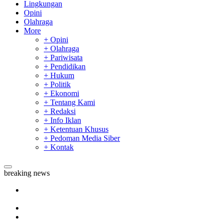
Lingkungan
Opini
Olahraga
More
+ Opini
+ Olahraga
+ Pariwisata
+ Pendidikan
+ Hukum
+ Politik
+ Ekonomi
+ Tentang Kami
+ Redaksi
+ Info Iklan
+ Ketentuan Khusus
+ Pedoman Media Siber
+ Kontak
breaking news
Tim Manggala Agni Masih Lakukan Pemadaman Kebakaran
Hutan dan Lahan
Padang Mengalami Kondisi Banjir Paling Parah
SAR Padang Evakuasi Pelajar yang Terjebak Banjir di