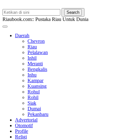
Riaubook.com:: Pustaka Riau Untuk Dunia
Daerah
Chevron
Riau
Pelalawan
Inhil
Meranti
Bengkalis
Inhu
Kampar
Kuansing
Rohul
Rohil
Siak
Dumai
Pekanbaru
Advertorial
Otomotif
Profile
Religi