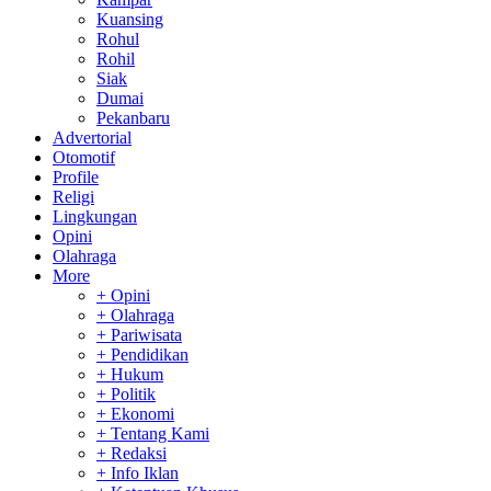
Kuansing
Rohul
Rohil
Siak
Dumai
Pekanbaru
Advertorial
Otomotif
Profile
Religi
Lingkungan
Opini
Olahraga
More
+ Opini
+ Olahraga
+ Pariwisata
+ Pendidikan
+ Hukum
+ Politik
+ Ekonomi
+ Tentang Kami
+ Redaksi
+ Info Iklan