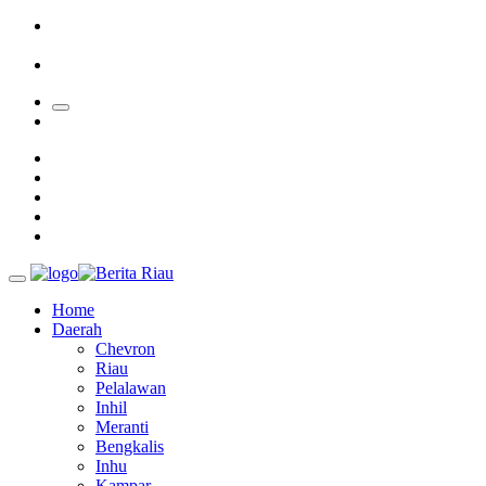
Sekolah
Bupati Kampar Apresiasi Sektor Pertanian Binaan Jefry Noer,
Ada Pisang Cavendish
28 Calon Petinggi BRK Syariah Lolos Administrasi
Home
Daerah
Chevron
Riau
Pelalawan
Inhil
Meranti
Bengkalis
Inhu
Kampar