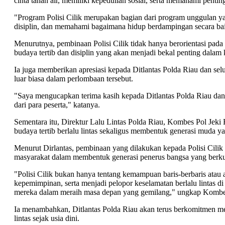
cinta tanah air, memiliki kepedulian sosial, serta memahami pentin
"Program Polisi Cilik merupakan bagian dari program unggulan y
disiplin, dan memahami bagaimana hidup berdampingan secara ba
Menurutnya, pembinaan Polisi Cilik tidak hanya berorientasi pad
budaya tertib dan disiplin yang akan menjadi bekal penting dalam
Ia juga memberikan apresiasi kepada Ditlantas Polda Riau dan sel
luar biasa dalam perlombaan tersebut.
"Saya mengucapkan terima kasih kepada Ditlantas Polda Riau dan p
dari para peserta," katanya.
Sementara itu, Direktur Lalu Lintas Polda Riau, Kombes Pol Jek
budaya tertib berlalu lintas sekaligus membentuk generasi muda y
Menurut Dirlantas, pembinaan yang dilakukan kepada Polisi Cilik 
masyarakat dalam membentuk generasi penerus bangsa yang berkua
"Polisi Cilik bukan hanya tentang kemampuan baris-berbaris atau a
kepemimpinan, serta menjadi pelopor keselamatan berlalu lintas di
mereka dalam meraih masa depan yang gemilang," ungkap Kombes
Ia menambahkan, Ditlantas Polda Riau akan terus berkomitmen me
lintas sejak usia dini.