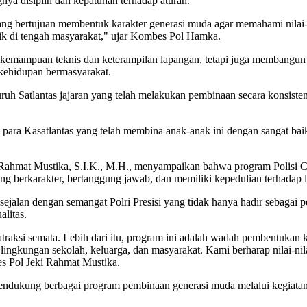
gnya disiplin dan kepatuhan terhadap aturan.
ang bertujuan membentuk karakter generasi muda agar memahami nilai-
ik di tengah masyarakat," ujar Kombes Pol Hamka.
a kemampuan teknis dan keterampilan lapangan, tetapi juga membangun
 kehidupan bermasyarakat.
uruh Satlantas jajaran yang telah melakukan pembinaan secara konsiste
ara Kasatlantas yang telah membina anak-anak ini dengan sangat baik 
i Rahmat Mustika, S.I.K., M.H., menyampaikan bahwa program Polisi 
ang berkarakter, bertanggung jawab, dan memiliki kepedulian terhadap 
sejalan dengan semangat Polri Presisi yang tidak hanya hadir sebagai
litas.
traksi semata. Lebih dari itu, program ini adalah wadah pembentukan k
 lingkungan sekolah, keluarga, dan masyarakat. Kami berharap nilai-nila
 Pol Jeki Rahmat Mustika.
ndukung berbagai program pembinaan generasi muda melalui kegiatan 