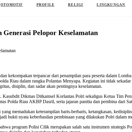
OTOMOTIF
PROFILE
RELIGI
LINGKUNGAN
an Generasi Pelopor Keselamatan
kekompakan terpancar dari penampilan para peserta dalam Lomba Poli
olda Riau dalam rangka Polantas Menyapa. Kegiatan ini tidak sekadar
ritas, disiplin, dan sadar akan pentingnya keselamatan.
t. Kasubdit Dikmas Ditkamsel Korlantas Polri sekaligus Ketua Tim Pe
tas Polda Riau AKBP Dasril, serta jajaran panitia dan pembina dari Sat
yang memadukan keterampilan baris-berbaris, ketangkasan, kedisiplinan
di bukti nyata keberhasilan pembinaan yang dilakukan Polri dalam mena
program Polisi Cilik merupakan salah satu instrumen strategis Polr