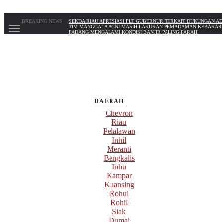
BREAKING NEWS
SEKDA RIAU APRESIASI PLT GUBERNUR TERKAIT DUKUNGAN A
TIM MANGGALA AGNI MASIH LAKUKAN PEMADAMAN KEBAKAR
PADANG MENGALAMI KONDISI BANJIR PALING PARAH
SAR PADANG EVAKUASI PELAJAR YANG TERJEBAK BANJIR DI 
BUPATI KAMPAR APRESIASI SEKTOR PERTANIAN BINAAN JEFRY 
DAERAH
Chevron
Riau
Pelalawan
Inhil
Meranti
Bengkalis
Inhu
Kampar
Kuansing
Rohul
Rohil
Siak
Dumai