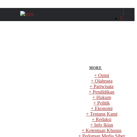
MORE
+ Opini
+ Olahraga
+ Pariwisata
+ Pendidikan
+ Hukum
+ Politik
+ Ekonomi
+ Tentang Kami
+ Redaksi
+ Info Iklan
+ Ketentuan Khusus
+ Pedoman Media Siber