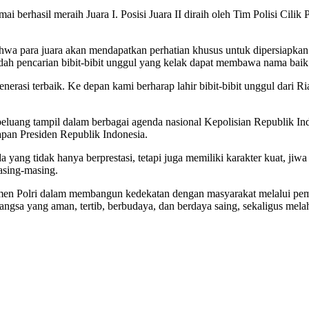
i berhasil meraih Juara I. Posisi Juara II diraih oleh Tim Polisi Cilik P
 para juara akan mendapatkan perhatian khusus untuk dipersiapkan me
adah pencarian bibit-bibit unggul yang kelak dapat membawa nama baik P
nerasi terbaik. Ke depan kami berharap lahir bibit-bibit unggul dari 
eluang tampil dalam berbagai agenda nasional Kepolisian Republik Ind
pan Presiden Republik Indonesia.
a yang tidak hanya berprestasi, tetapi juga memiliki karakter kuat, jiwa
asing-masing.
itmen Polri dalam membangun kedekatan dengan masyarakat melalui pe
ngsa yang aman, tertib, berbudaya, dan berdaya saing, sekaligus melah