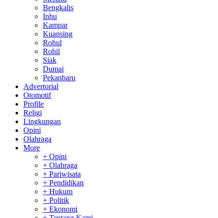
Bengkalis
Inhu
Kampar
Kuansing
Rohul
Rohil
Siak
Dumai
Pekanbaru
Advertorial
Otomotif
Profile
Religi
Lingkungan
Opini
Olahraga
More
+ Opini
+ Olahraga
+ Pariwisata
+ Pendidikan
+ Hukum
+ Politik
+ Ekonomi
+ Tentang Kami