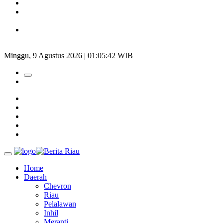
Padang Mengalami Kondisi Banjir Paling Parah
SAR Padang Evakuasi Pelajar yang Terjebak Banjir di
Sekolah
Bupati Kampar Apresiasi Sektor Pertanian Binaan Jefry Noer,
Ada Pisang Cavendish
Minggu, 9 Agustus 2026 | 01:05:43 WIB
Home
Daerah
Chevron
Riau
Pelalawan
Inhil
Meranti