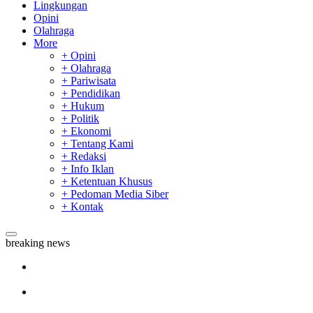
Lingkungan
Opini
Olahraga
More
+ Opini
+ Olahraga
+ Pariwisata
+ Pendidikan
+ Hukum
+ Politik
+ Ekonomi
+ Tentang Kami
+ Redaksi
+ Info Iklan
+ Ketentuan Khusus
+ Pedoman Media Siber
+ Kontak
breaking news
Sekda Riau Apresiasi Plt Gubernur Terkait Dukungan ADLG
Awards
Tim Manggala Agni Masih Lakukan Pemadaman Kebakaran
Hutan dan Lahan