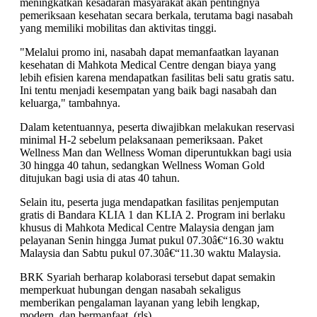
meningkatkan kesadaran masyarakat akan pentingnya
pemeriksaan kesehatan secara berkala, terutama bagi nasabah
yang memiliki mobilitas dan aktivitas tinggi.
"Melalui promo ini, nasabah dapat memanfaatkan layanan
kesehatan di Mahkota Medical Centre dengan biaya yang
lebih efisien karena mendapatkan fasilitas beli satu gratis satu.
Ini tentu menjadi kesempatan yang baik bagi nasabah dan
keluarga," tambahnya.
Dalam ketentuannya, peserta diwajibkan melakukan reservasi
minimal H-2 sebelum pelaksanaan pemeriksaan. Paket
Wellness Man dan Wellness Woman diperuntukkan bagi usia
30 hingga 40 tahun, sedangkan Wellness Woman Gold
ditujukan bagi usia di atas 40 tahun.
Selain itu, peserta juga mendapatkan fasilitas penjemputan
gratis di Bandara KLIA 1 dan KLIA 2. Program ini berlaku
khusus di Mahkota Medical Centre Malaysia dengan jam
pelayanan Senin hingga Jumat pukul 07.30â€“16.30 waktu
Malaysia dan Sabtu pukul 07.30â€“11.30 waktu Malaysia.
BRK Syariah berharap kolaborasi tersebut dapat semakin
memperkuat hubungan dengan nasabah sekaligus
memberikan pengalaman layanan yang lebih lengkap,
modern, dan bermanfaat. (rls)