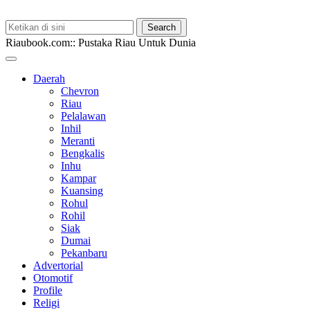
Riaubook.com:: Pustaka Riau Untuk Dunia
Daerah
Chevron
Riau
Pelalawan
Inhil
Meranti
Bengkalis
Inhu
Kampar
Kuansing
Rohul
Rohil
Siak
Dumai
Pekanbaru
Advertorial
Otomotif
Profile
Religi