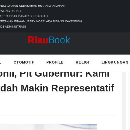
 PEMADAMAN KEBAKARAN HUTAN DAN LAHAN
PALING PARAH
 TERJEBAK BANJIR DI SEKOLAH
ERTANIAN BINAAN JEFRY NOER, ADA PISANG CAVENDISH
OS ADMINISTRASI
L
OTOMOTIF
PROFILE
RELIGI
LINGKUNGAN
T
hil, Plt Gubernur: Kami
badah Makin Representatif