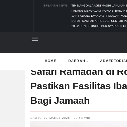
BREAKING NEWS
TIM MANGGALA AGNI MASIH LAKUKAN
PADANG MENGALAMI KONDISI BANJIR 
SAR PADANG EVAKUASI PELAJAR YANG
BUPATI KAMPAR APRESIASI SEKTOR P
28 CALON PETINGGI BRK SYARIAH LOL
HOME
DAERAH
ADVERTORIA
Safari Ramadan di Ro
Pastikan Fasilitas I
Bagi Jamaah
SABTU, 07 MARET 2026 - 08:54 WIB