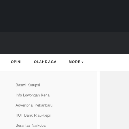
OPINI
OLAHRAGA
MORE
rending Topic
Basmi Korupsi
Info Lowongan Kerja
Advertorial Pekanbaru
HUT Bank Riau-Kepri
Berantas Narkoba