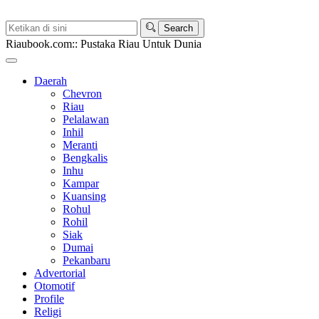
Riaubook.com:: Pustaka Riau Untuk Dunia
Daerah
Chevron
Riau
Pelalawan
Inhil
Meranti
Bengkalis
Inhu
Kampar
Kuansing
Rohul
Rohil
Siak
Dumai
Pekanbaru
Advertorial
Otomotif
Profile
Religi