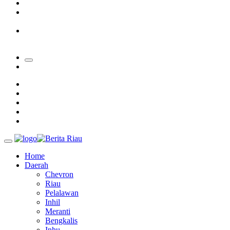
Padang Mengalami Kondisi Banjir Paling Parah
SAR Padang Evakuasi Pelajar yang Terjebak Banjir di
Sekolah
Bupati Kampar Apresiasi Sektor Pertanian Binaan Jefry Noer,
Ada Pisang Cavendish
Home
Daerah
Chevron
Riau
Pelalawan
Inhil
Meranti
Bengkalis
Inhu