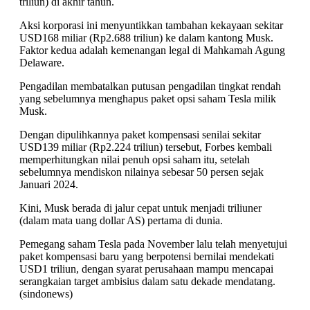
triliun) di akhir tahun.
Aksi korporasi ini menyuntikkan tambahan kekayaan sekitar
USD168 miliar (Rp2.688 triliun) ke dalam kantong Musk.
Faktor kedua adalah kemenangan legal di Mahkamah Agung
Delaware.
Pengadilan membatalkan putusan pengadilan tingkat rendah
yang sebelumnya menghapus paket opsi saham Tesla milik
Musk.
Dengan dipulihkannya paket kompensasi senilai sekitar
USD139 miliar (Rp2.224 triliun) tersebut, Forbes kembali
memperhitungkan nilai penuh opsi saham itu, setelah
sebelumnya mendiskon nilainya sebesar 50 persen sejak
Januari 2024.
Kini, Musk berada di jalur cepat untuk menjadi triliuner
(dalam mata uang dollar AS) pertama di dunia.
Pemegang saham Tesla pada November lalu telah menyetujui
paket kompensasi baru yang berpotensi bernilai mendekati
USD1 triliun, dengan syarat perusahaan mampu mencapai
serangkaian target ambisius dalam satu dekade mendatang.
(sindonews)