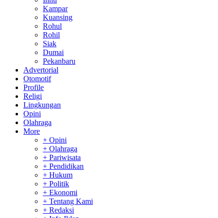
Kampar
Kuansing
Rohul
Rohil
Siak
Dumai
Pekanbaru
Advertorial
Otomotif
Profile
Religi
Lingkungan
Opini
Olahraga
More
+ Opini
+ Olahraga
+ Pariwisata
+ Pendidikan
+ Hukum
+ Politik
+ Ekonomi
+ Tentang Kami
+ Redaksi