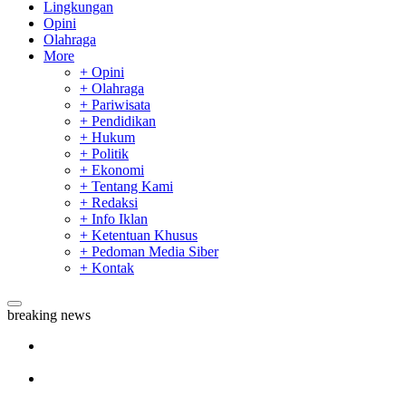
Lingkungan
Opini
Olahraga
More
+ Opini
+ Olahraga
+ Pariwisata
+ Pendidikan
+ Hukum
+ Politik
+ Ekonomi
+ Tentang Kami
+ Redaksi
+ Info Iklan
+ Ketentuan Khusus
+ Pedoman Media Siber
+ Kontak
breaking news
Sekda Riau Apresiasi Plt Gubernur Terkait Dukungan ADLG
Awards
Tim Manggala Agni Masih Lakukan Pemadaman Kebakaran
Hutan dan Lahan