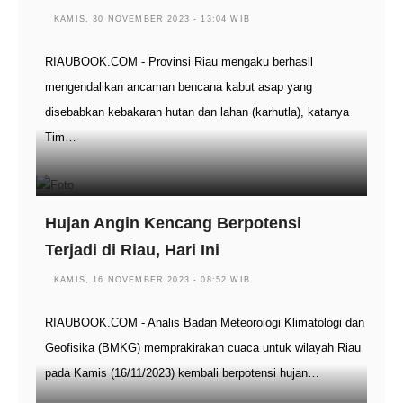
KAMIS, 30 NOVEMBER 2023 - 13:04 WIB
RIAUBOOK.COM - Provinsi Riau mengaku berhasil
mengendalikan ancaman bencana kabut asap yang
disebabkan kebakaran hutan dan lahan (karhutla), katanya
Tim…
Hujan Angin Kencang Berpotensi
Terjadi di Riau, Hari Ini
KAMIS, 16 NOVEMBER 2023 - 08:52 WIB
RIAUBOOK.COM - Analis Badan Meteorologi Klimatologi dan
Geofisika (BMKG) memprakirakan cuaca untuk wilayah Riau
pada Kamis (16/11/2023) kembali berpotensi hujan…