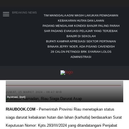
BREAKING NEWS
TIM MANGGALA AGNI MASIH LAKUKAN PEMADAMAN
KEBAKARAN HUTAN DAN LAHAN
PADANG MENGALAMI KONDISI BANJIR PALING PARAH
SAR PADANG EVAKUASI PELAJAR YANG TERJEBAK
BANJIR DI SEKOLAH
BUPATI KAMPAR APRESIASI SEKTOR PERTANIAN
BINAAN JEFRY NOER, ADA PISANG CAVENDISH
28 CALON PETINGGI BRK SYARIAH LOLOS
ADMINISTRASI
Masuk Ramadan, Riau Siaga Darurat Asap
JUMAT, 15 MARET 2024 - 08:47 WIB
Ilustrasi. (net)
RIAUBOOK.COM
- Pemerintah Provinsi Riau menetapkan status
siaga darurat kebakaran hutan dan lahan (karhutla) berdasarkan Surat
Keputusan Nomor: Kpts.293/III/2024 yang ditandatangani Penjabat