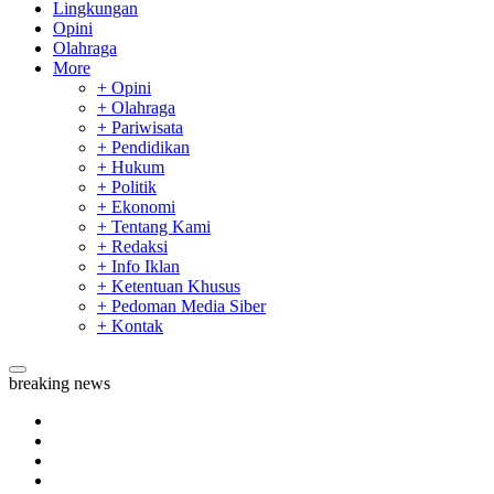
Lingkungan
Opini
Olahraga
More
+ Opini
+ Olahraga
+ Pariwisata
+ Pendidikan
+ Hukum
+ Politik
+ Ekonomi
+ Tentang Kami
+ Redaksi
+ Info Iklan
+ Ketentuan Khusus
+ Pedoman Media Siber
+ Kontak
breaking news
Tim Manggala Agni Masih Lakukan Pemadaman Kebakaran H
Padang Mengalami Kondisi Banjir Paling Parah
SAR Padang Evakuasi Pelajar yang Terjebak Banjir di Sekolah
Bupati Kampar Apresiasi Sektor Pertanian Binaan Jefry Noer,