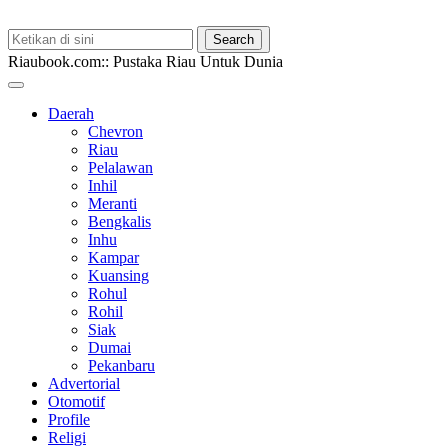
Riaubook.com:: Pustaka Riau Untuk Dunia
Daerah
Chevron
Riau
Pelalawan
Inhil
Meranti
Bengkalis
Inhu
Kampar
Kuansing
Rohul
Rohil
Siak
Dumai
Pekanbaru
Advertorial
Otomotif
Profile
Religi