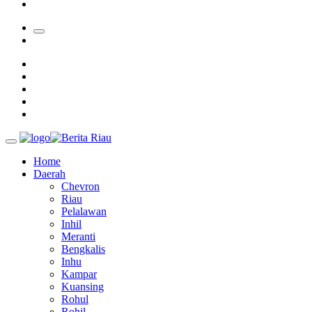
28 Calon Petinggi BRK Syariah Lolos Administrasi
Home
Daerah
Chevron
Riau
Pelalawan
Inhil
Meranti
Bengkalis
Inhu
Kampar
Kuansing
Rohul
Rohil