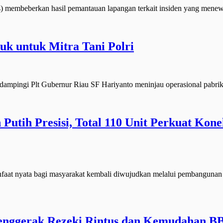
beberkan hasil pemantauan lapangan terkait insiden yang menewask
uk untuk Mitra Tani Polri
mpingi Plt Gubernur Riau SF Hariyanto meninjau operasional pabri
utih Presisi, Total 110 Unit Perkuat Kone
yata bagi masyarakat kembali diwujudkan melalui pembangunan infr
enggerak Rezeki Rintus dan Kemudahan B