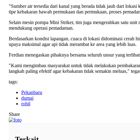
"Sumber air tersedia dari kanal yang berada tidak jauh dari lokas
tipe kebakaran bawah permukaan dan permukaan, proses pemadama
Selain mesin pompa Mini Striker, tim juga mengerahkan satu unit m
mendukung operasi pemadaman.
Berdasarkan kondisi lapangan, cuaca di lokasi didominasi cerah hi
upaya maksimal agar api tidak merambat ke area yang lebih luas.
Ferdian menegaskan pihaknya bersama seluruh unsur yang terliba
"Kami mengimbau masyarakat untuk tidak melakukan pembakaran l
langkah paling efektif agar kebakaran tidak semakin meluas," teg
tags:
Pekanbaru
dumai
rohil
Share
Terkait