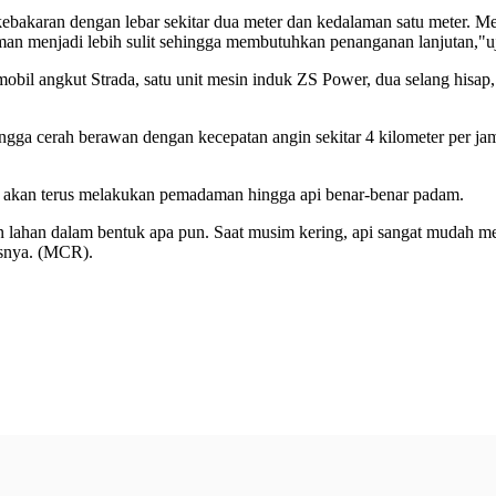
i kebakaran dengan lebar sekitar dua meter dan kedalaman satu meter. 
n menjadi lebih sulit sehingga membutuhkan penanganan lanjutan,"uj
obil angkut Strada, satu unit mesin induk ZS Power, dua selang hisap, 
ngga cerah berawan dengan kecepatan angin sekitar 4 kilometer per jam
t akan terus melakukan pemadaman hingga api benar-benar padam.
ahan dalam bentuk apa pun. Saat musim kering, api sangat mudah me
asnya. (MCR).