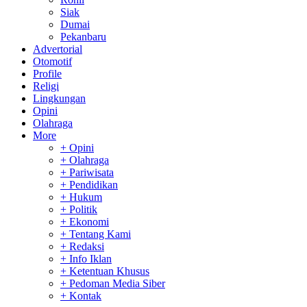
Siak
Dumai
Pekanbaru
Advertorial
Otomotif
Profile
Religi
Lingkungan
Opini
Olahraga
More
+ Opini
+ Olahraga
+ Pariwisata
+ Pendidikan
+ Hukum
+ Politik
+ Ekonomi
+ Tentang Kami
+ Redaksi
+ Info Iklan
+ Ketentuan Khusus
+ Pedoman Media Siber
+ Kontak