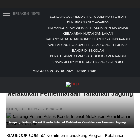
BREAKING NEWS
SEKDA RIAU APRESIASI PLT GUBERNUR TERKAIT
DUKUNGAN ADLG AWARDS
TIM MANGGALA AGNI MASIH LAKUKAN PEMADAMAN
KEBAKARAN HUTAN DAN LAHAN
PADANG MENGALAMI KONDISI BANJIR PALING PARAH
SAR PADANG EVAKUASI PELAJAR YANG TERJEBAK
BANJIR DI SEKOLAH
BUPATI KAMPAR APRESIASI SEKTOR PERTANIAN
BINAAN JEFRY NOER, ADA PISANG CAVENDISH
MINGGU, 9 AGUSTUS 2026 | 13:58:12 WIB
Dampingi Petani, Polsek Kandis Intensif
Melakukan Pemeliharaan Tanaman Jagung
KAMIS, 09 JULI 2026 - 11:39 WIB
Dampingi Petani, Polsek Kandis Intensif Melakukan Pemeliharaan Tanaman Jagung
RIAUBOOK.COM â€“ Komitmen mendukung Program Ketahanan