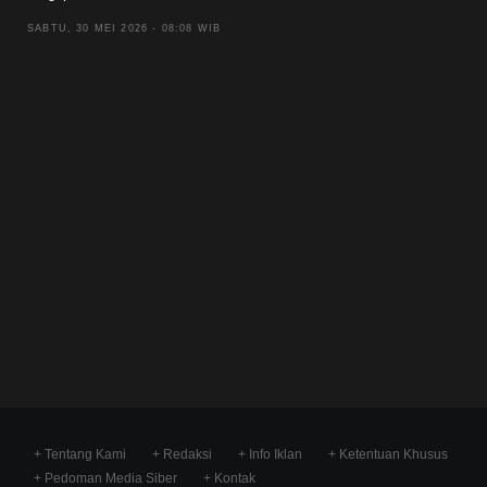
SABTU, 30 MEI 2026 - 08:08 WIB
+ Tentang Kami
+ Redaksi
+ Info Iklan
+ Ketentuan Khusus
+ Pedoman Media Siber
+ Kontak