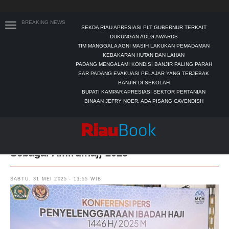
BREAKING NEWS
SEKDA RIAU APRESIASI PLT GUBERNUR TERKAIT
DUKUNGAN ADLG AWARDS
TIM MANGGALA AGNI MASIH LAKUKAN PEMADAMAN
KEBAKARAN HUTAN DAN LAHAN
PADANG MENGALAMI KONDISI BANJIR PALING PARAH
SAR PADANG EVAKUASI PELAJAR YANG TERJEBAK
BANJIR DI SEKOLAH
BUPATI KAMPAR APRESIASI SEKTOR PERTANIAN
BINAAN JEFRY NOER, ADA PISANG CAVENDISH
Jenderal Dudung Jalankan Misi Negara
Sebagai Amirulhajj 2025
SABTU, 31 MEI 2025 - 13:55 WIB