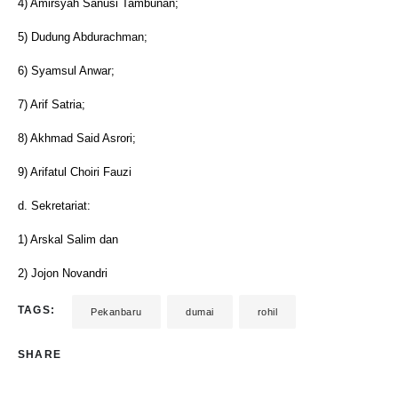
4) Amirsyah Sanusi Tambunan;
5) Dudung Abdurachman;
6) Syamsul Anwar;
7) Arif Satria;
8) Akhmad Said Asrori;
9) Arifatul Choiri Fauzi
d. Sekretariat:
1) Arskal Salim dan
2) Jojon Novandri
TAGS:
Pekanbaru
dumai
rohil
SHARE