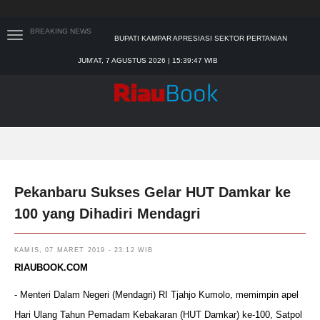
BREAKING NEWS
BUPATI KAMPAR APRESIASI SEKTOR PERTANIAN
BINAAN JEFRY NOER, ADA PISANG CAVENDISH
JUM'AT, 7 AGUSTUS 2026 | 15:39:48 WIB
SEKDA RIAU APRESIASI PLT GUBERNUR TERKAIT
DUKUNGAN ADLG AWARDS
TIM MANGGALA AGNI MASIH LAKUKAN PEMADAMAN
KEBAKARAN HUTAN DAN LAHAN
PADANG MENGALAMI KONDISI BANJIR PALING PARAH
SAR PADANG EVAKUASI PELAJAR YANG TERJEBAK
BANJIR DI SEKOLAH
Pekanbaru Sukses Gelar HUT Damkar ke
100 yang Dihadiri Mendagri
KAMIS, 07 MARET 2019 - 23:12 WIB
RIAUBOOK.COM
- Menteri Dalam Negeri (Mendagri) RI Tjahjo Kumolo, memimpin apel
Hari Ulang Tahun Pemadam Kebakaran (HUT Damkar) ke-100, Satpol