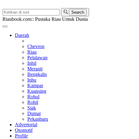
Riaubook.com:: Pustaka Riau Untuk Dunia
Daerah
Chevron
Riau
Pelalawan
Inhil
Meranti
Bengkalis
Inhu
Kampar
Kuansing
Rohul
Rohil
Siak
Dumai
Pekanbaru
Advertorial
Otomotif
Profile