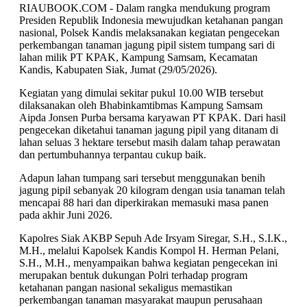
RIAUBOOK.COM - Dalam rangka mendukung program
Presiden Republik Indonesia mewujudkan ketahanan pangan
nasional, Polsek Kandis melaksanakan kegiatan pengecekan
perkembangan tanaman jagung pipil sistem tumpang sari di
lahan milik PT KPAK, Kampung Samsam, Kecamatan
Kandis, Kabupaten Siak, Jumat (29/05/2026).
Kegiatan yang dimulai sekitar pukul 10.00 WIB tersebut
dilaksanakan oleh Bhabinkamtibmas Kampung Samsam
Aipda Jonsen Purba bersama karyawan PT KPAK. Dari hasil
pengecekan diketahui tanaman jagung pipil yang ditanam di
lahan seluas 3 hektare tersebut masih dalam tahap perawatan
dan pertumbuhannya terpantau cukup baik.
Adapun lahan tumpang sari tersebut menggunakan benih
jagung pipil sebanyak 20 kilogram dengan usia tanaman telah
mencapai 88 hari dan diperkirakan memasuki masa panen
pada akhir Juni 2026.
Kapolres Siak AKBP Sepuh Ade Irsyam Siregar, S.H., S.I.K.,
M.H., melalui Kapolsek Kandis Kompol H. Herman Pelani,
S.H., M.H., menyampaikan bahwa kegiatan pengecekan ini
merupakan bentuk dukungan Polri terhadap program
ketahanan pangan nasional sekaligus memastikan
perkembangan tanaman masyarakat maupun perusahaan