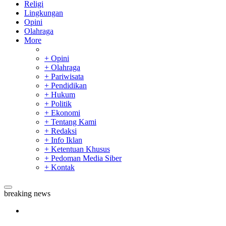
Religi
Lingkungan
Opini
Olahraga
More
+ Opini
+ Olahraga
+ Pariwisata
+ Pendidikan
+ Hukum
+ Politik
+ Ekonomi
+ Tentang Kami
+ Redaksi
+ Info Iklan
+ Ketentuan Khusus
+ Pedoman Media Siber
+ Kontak
breaking news
Tim Manggala Agni Masih Lakukan Pemadaman Kebakaran
Hutan dan Lahan