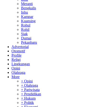
Meranti
Bengkalis
Inhu
Kampar
Kuansing
Rohul
Rohil
Siak
Dumai
Pekanbaru
Advertorial
Otomotif
Profile
Religi
Lingkungan
Opini
Olahraga
More
+ Opini
+ Olahraga
+ Pariwisata
+ Pendidikan
+ Hukum
+ Politik
+ Ekonomi