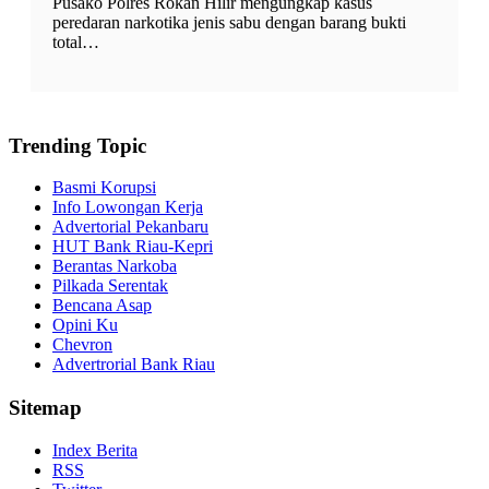
Pusako Polres Rokan Hilir mengungkap kasus
peredaran narkotika jenis sabu dengan barang bukti
total…
Trending Topic
Basmi Korupsi
Info Lowongan Kerja
Advertorial Pekanbaru
HUT Bank Riau-Kepri
Berantas Narkoba
Pilkada Serentak
Bencana Asap
Opini Ku
Chevron
Advertrorial Bank Riau
Sitemap
Index Berita
RSS