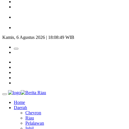
Padang Mengalami Kondisi Banjir Paling Parah
SAR Padang Evakuasi Pelajar yang Terjebak Banjir di
Sekolah
Bupati Kampar Apresiasi Sektor Pertanian Binaan Jefry Noer,
Ada Pisang Cavendish
28 Calon Petinggi BRK Syariah Lolos Administrasi
Kamis, 6 Agustus 2026 | 18:08:50 WIB
Home
Daerah
Chevron
Riau
Pelalawan
Inhil