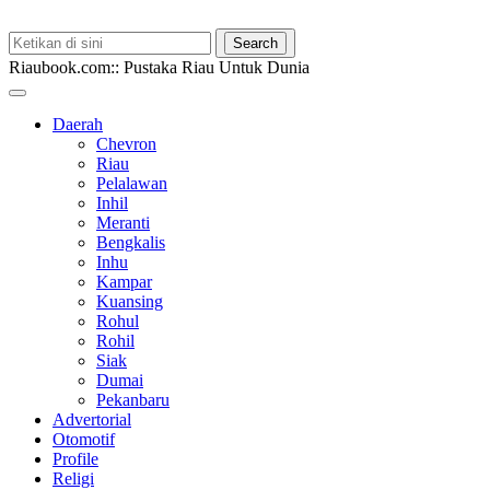
Riaubook.com:: Pustaka Riau Untuk Dunia
Daerah
Chevron
Riau
Pelalawan
Inhil
Meranti
Bengkalis
Inhu
Kampar
Kuansing
Rohul
Rohil
Siak
Dumai
Pekanbaru
Advertorial
Otomotif
Profile
Religi