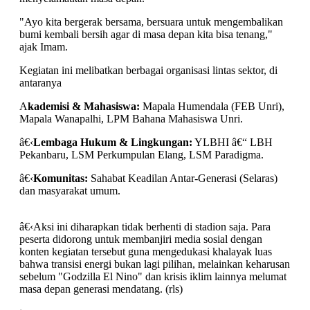
"Ayo kita bergerak bersama, bersuara untuk mengembalikan
bumi kembali bersih agar di masa depan kita bisa tenang,"
ajak Imam.
Kegiatan ini melibatkan berbagai organisasi lintas sektor, di
antaranya
A
kademisi & Mahasiswa:
Mapala Humendala (FEB Unri),
Mapala Wanapalhi, LPM Bahana Mahasiswa Unri.
â€‹
Lembaga Hukum & Lingkungan:
YLBHI â€“ LBH
Pekanbaru, LSM Perkumpulan Elang, LSM Paradigma.
â€‹
Komunitas:
Sahabat Keadilan Antar-Generasi (Selaras)
dan masyarakat umum.
â€‹Aksi ini diharapkan tidak berhenti di stadion saja. Para
peserta didorong untuk membanjiri media sosial dengan
konten kegiatan tersebut guna mengedukasi khalayak luas
bahwa transisi energi bukan lagi pilihan, melainkan keharusan
sebelum "Godzilla El Nino" dan krisis iklim lainnya melumat
masa depan generasi mendatang. (rls)