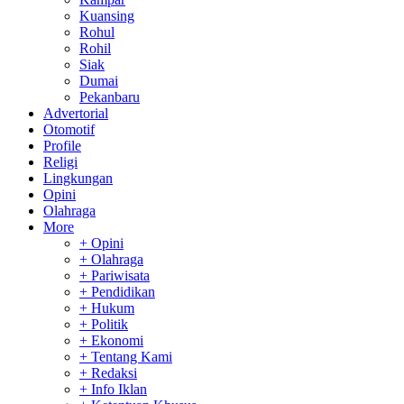
Kuansing
Rohul
Rohil
Siak
Dumai
Pekanbaru
Advertorial
Otomotif
Profile
Religi
Lingkungan
Opini
Olahraga
More
+ Opini
+ Olahraga
+ Pariwisata
+ Pendidikan
+ Hukum
+ Politik
+ Ekonomi
+ Tentang Kami
+ Redaksi
+ Info Iklan