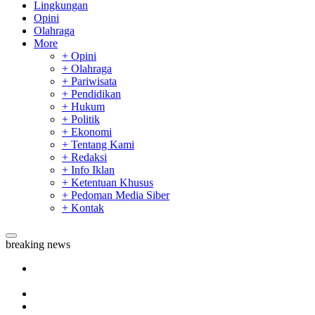
Lingkungan
Opini
Olahraga
More
+ Opini
+ Olahraga
+ Pariwisata
+ Pendidikan
+ Hukum
+ Politik
+ Ekonomi
+ Tentang Kami
+ Redaksi
+ Info Iklan
+ Ketentuan Khusus
+ Pedoman Media Siber
+ Kontak
breaking news
Tim Manggala Agni Masih Lakukan Pemadaman Kebakaran
Hutan dan Lahan
Padang Mengalami Kondisi Banjir Paling Parah
SAR Padang Evakuasi Pelajar yang Terjebak Banjir di