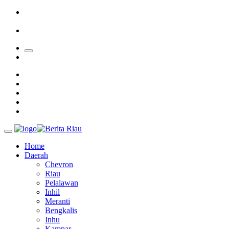
Sekolah
Bupati Kampar Apresiasi Sektor Pertanian Binaan Jefry Noer,
Ada Pisang Cavendish
28 Calon Petinggi BRK Syariah Lolos Administrasi
Home
Daerah
Chevron
Riau
Pelalawan
Inhil
Meranti
Bengkalis
Inhu
Kampar