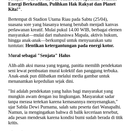
Energi Berkeadilan, Pulihkan Hak Rakyat dan Planet
Kita!"
.
Bertempat di Stadion Utama Riau pada Sabtu (25/04),
suasana sore yang biasanya tenang berubah menjadi kanvas
perlawanan kreatif. Mulai pukul 14.00 WIB, berbagai elemen
masyarakat—mulai dari mahasiswa Mapala, aktivis hukum,
hingga anak-anak—berkumpul untuk menyuarakan satu
tuntutan:
Hentikan ketergantungan pada energi kotor.
M
ural sebagai "Senjata" Halus
Alih-alih aksi massa yang tegang, panitia memilih pendekatan
seni lewat pembuatan mural kolektif dan panggung terbuka.
Anak-anak pun dilibatkan melalui media gambar untuk
menanamkan kepedulian sejak dini.
"Ini adalah pendekatan yang halus bagi masyarakat yang
mungkin awam dengan isu lingkungan. Masyarakat sadar
tanpa merasa tertekan karena kemasannya menyenangkan,"
ujar Sabila Dewi Purnama, salah satu peserta dari Wanapalhi.
Namun, ia mengingatkan bahwa di balik keceriaan tersebut,
ada pesan mendesak karena kondisi bumi sudah berada di titik
kritis.