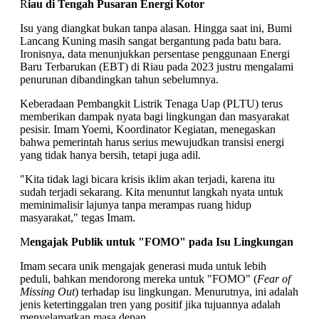
R
iau di Tengah Pusaran Energi Kotor
Isu yang diangkat bukan tanpa alasan. Hingga saat ini, Bumi
Lancang Kuning masih sangat bergantung pada batu bara.
Ironisnya, data menunjukkan persentase penggunaan Energi
Baru Terbarukan (EBT) di Riau pada 2023 justru mengalami
penurunan dibandingkan tahun sebelumnya.
Keberadaan Pembangkit Listrik Tenaga Uap (PLTU) terus
memberikan dampak nyata bagi lingkungan dan masyarakat
pesisir. Imam Yoemi, Koordinator Kegiatan, menegaskan
bahwa pemerintah harus serius mewujudkan transisi energi
yang tidak hanya bersih, tetapi juga adil.
"Kita tidak lagi bicara krisis iklim akan terjadi, karena itu
sudah terjadi sekarang. Kita menuntut langkah nyata untuk
meminimalisir lajunya tanpa merampas ruang hidup
masyarakat," tegas Imam.
M
engajak Publik untuk "FOMO" pada Isu Lingkungan
Imam secara unik mengajak generasi muda untuk lebih
peduli, bahkan mendorong mereka untuk "FOMO" (
Fear of
Missing Out
) terhadap isu lingkungan. Menurutnya, ini adalah
jenis ketertinggalan tren yang positif jika tujuannya adalah
menyelamatkan masa depan.