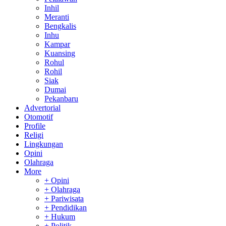
Inhil
Meranti
Bengkalis
Inhu
Kampar
Kuansing
Rohul
Rohil
Siak
Dumai
Pekanbaru
Advertorial
Otomotif
Profile
Religi
Lingkungan
Opini
Olahraga
More
+ Opini
+ Olahraga
+ Pariwisata
+ Pendidikan
+ Hukum
+ Politik