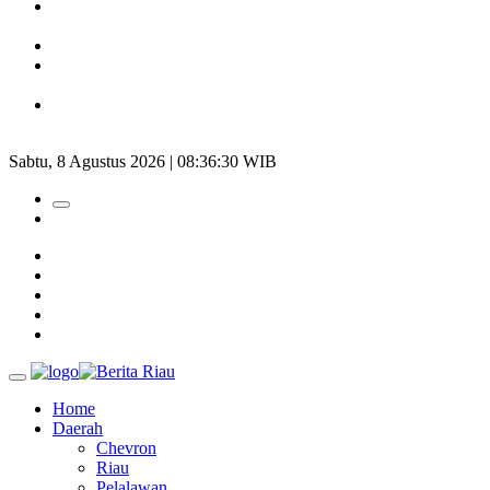
Tim Manggala Agni Masih Lakukan Pemadaman Kebakaran
Hutan dan Lahan
Padang Mengalami Kondisi Banjir Paling Parah
SAR Padang Evakuasi Pelajar yang Terjebak Banjir di
Sekolah
Bupati Kampar Apresiasi Sektor Pertanian Binaan Jefry Noer,
Ada Pisang Cavendish
Sabtu, 8 Agustus 2026 | 08:36:31 WIB
Home
Daerah
Chevron
Riau
Pelalawan