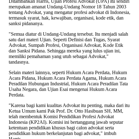
Ditambahkan Harris, Ujian Profesi Advokat (UPA) itu sendiri
merupakan amanat Undang-Undang Nomor 18 Tahun 2003
tentang Advokat, yang mengatur profesi advokat di Indonesia,
termasuk syarat, hak, kewajiban, organisasi, kode etik, dan
sanksi pidananya.
"Semua diatur di Undang-Undang tersebut. Itu menjadi salah
satu dari materi Ujian. Seperti Definisi dan Tugas, Syarat
Advokat, Sumpah Profesi, Organisasi Advokat, Kode Etik
dan Sanksi Pidana. Sehingga mereka yang lulus ujian ini,
memiliki pemahaman yang utuh sebagai Advokat,"
tandasnya.
Selain materi lainnya, seperti Hukum Acara Perdata, Hukum
Acara Pidana, Hukum Acara Perdata Agama, Hukum Acara
Peradilan Hubungan Industrial, Hukum Acara Peradilan Tata
Usaha Negara, dan Ujian Esai mengenai Hukum Acara
Perdata.
"Karena bagi kami kualitas Advokat itu penting, maka dari itu
Ketua Umum kami Pak Prof. Dr. Otto Hasibuan SH, MM,
telah membentuk Komisi Pendidikan Profesi Advokat
Indonesia (KP2AI). Komisi ini bertanggung jawab seputar
ketentuan pendidikan khusus bagi calon advokat serta
pendidikan hukum berkelanjutan bagi advokat," imbuh
Harris.