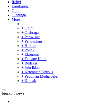
Religi
Lingkungan
Opini
Olahraga
More
+ Opini
+ Olahraga
+ Pariwisata
+ Pendidikan
+ Hukum
+ Politik
+ Ekonomi
+ Tentang Kami
+ Redaksi
+ Info Iklan
+ Ketentuan Khusus
+ Pedoman Media Siber
+ Kontak
breaking news
Sekda Riau Apresiasi Plt Gubernur Terkait Dukungan ADLG
Awards