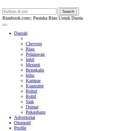
Riaubook.com:: Pustaka Riau Untuk Dunia
Daerah
Chevron
Riau
Pelalawan
Inhil
Meranti
Bengkalis
Inhu
Kampar
Kuansing
Rohul
Rohil
Siak
Dumai
Pekanbaru
Advertorial
Otomotif
Profile