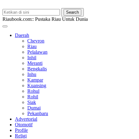
Riaubook.com:: Pustaka Riau Untuk Dunia
Daerah
Chevron
Riau
Pelalawan
Inhil
Meranti
Bengkalis
Inhu
Kampar
Kuansing
Rohul
Rohil
Siak
Dumai
Pekanbaru
Advertorial
Otomotif
Profile
Religi