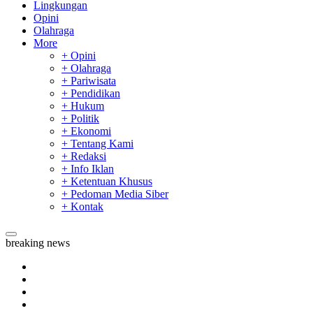
Lingkungan
Opini
Olahraga
More
+ Opini
+ Olahraga
+ Pariwisata
+ Pendidikan
+ Hukum
+ Politik
+ Ekonomi
+ Tentang Kami
+ Redaksi
+ Info Iklan
+ Ketentuan Khusus
+ Pedoman Media Siber
+ Kontak
breaking news
Sekda Riau Apresiasi Plt Gubernur Terkait Dukungan ADLG 
Tim Manggala Agni Masih Lakukan Pemadaman Kebakaran H
Padang Mengalami Kondisi Banjir Paling Parah
SAR Padang Evakuasi Pelajar yang Terjebak Banjir di Sekolah