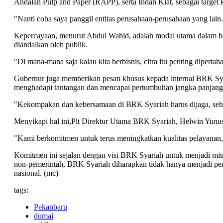
Andalan Pulp and Paper (RAPP), serta Indah Kiat, sebagai target 
"Nanti coba saya panggil entitas perusahaan-perusahaan yang lai
Kepercayaan, menurut Abdul Wahid, adalah modal utama dalam bis
diandalkan oleh publik.
"Di mana-mana saja kalau kita berbisnis, citra itu penting diper
Gubernur juga memberikan pesan khusus kepada internal BRK Sya
menghadapi tantangan dan mencapai pertumbuhan jangka panjang
"Kekompakan dan kebersamaan di BRK Syariah harus dijaga, sehingg
Menyikapi hal ini,Plt Direktur Utama BRK Syariah, Helwin Yunus,
"Kami berkomitmen untuk terus meningkatkan kualitas pelayanan,
Komitmen ini sejalan dengan visi BRK Syariah untuk menjadi mit
non-pemerintah, BRK Syariah diharapkan tidak hanya menjadi pe
nasional. (mc)
tags:
Pekanbaru
dumai