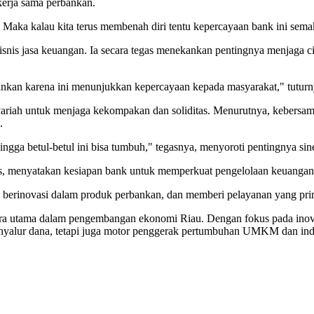
kerja sama perbankan.
n. Maka kalau kita terus membenah diri tentu kepercayaan bank ini se
nis jasa keuangan. Ia secara tegas menekankan pentingnya menjaga ci
tahankan karena ini menunjukkan kepercayaan kepada masyarakat," tuturn
riah untuk menjaga kekompakan dan soliditas. Menurutnya, kebersama
.
a betul-betul ini bisa tumbuh," tegasnya, menyoroti pentingnya siner
 menyatakan kesiapan bank untuk memperkuat pengelolaan keuangan daer
 berinovasi dalam produk perbankan, dan memberi pelayanan yang pri
ra utama dalam pengembangan ekonomi Riau. Dengan fokus pada inovasi
nyalur dana, tetapi juga motor penggerak pertumbuhan UMKM dan indu