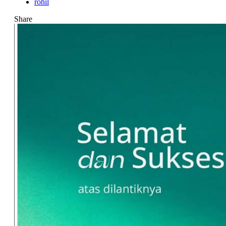
rohil
Share