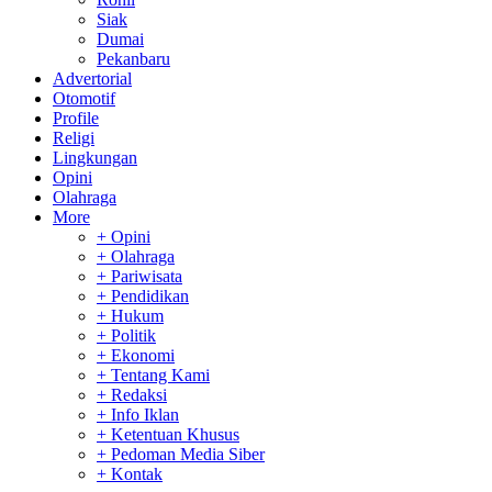
Siak
Dumai
Pekanbaru
Advertorial
Otomotif
Profile
Religi
Lingkungan
Opini
Olahraga
More
+ Opini
+ Olahraga
+ Pariwisata
+ Pendidikan
+ Hukum
+ Politik
+ Ekonomi
+ Tentang Kami
+ Redaksi
+ Info Iklan
+ Ketentuan Khusus
+ Pedoman Media Siber
+ Kontak