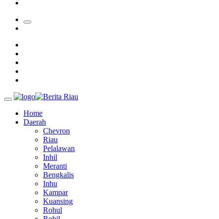
Bupati Kampar Apresiasi Sektor Pertanian Binaan Jefry Noer,
Home
Daerah
Chevron
Riau
Pelalawan
Inhil
Meranti
Bengkalis
Inhu
Kampar
Kuansing
Rohul
Rohil