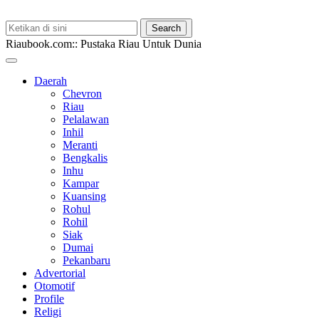
Riaubook.com:: Pustaka Riau Untuk Dunia
Daerah
Chevron
Riau
Pelalawan
Inhil
Meranti
Bengkalis
Inhu
Kampar
Kuansing
Rohul
Rohil
Siak
Dumai
Pekanbaru
Advertorial
Otomotif
Profile
Religi