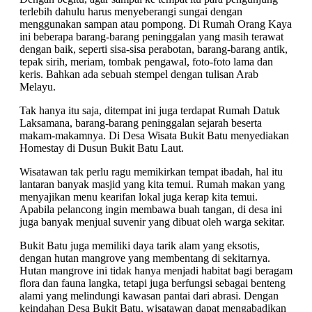
terlebih dahulu harus menyeberangi sungai dengan
menggunakan sampan atau pompong. Di Rumah Orang Kaya
ini beberapa barang-barang peninggalan yang masih terawat
dengan baik, seperti sisa-sisa perabotan, barang-barang antik,
tepak sirih, meriam, tombak pengawal, foto-foto lama dan
keris. Bahkan ada sebuah stempel dengan tulisan Arab
Melayu.
Tak hanya itu saja, ditempat ini juga terdapat Rumah Datuk
Laksamana, barang-barang peninggalan sejarah beserta
makam-makamnya. Di Desa Wisata Bukit Batu menyediakan
Homestay di Dusun Bukit Batu Laut.
Wisatawan tak perlu ragu memikirkan tempat ibadah, hal itu
lantaran banyak masjid yang kita temui. Rumah makan yang
menyajikan menu kearifan lokal juga kerap kita temui.
Apabila pelancong ingin membawa buah tangan, di desa ini
juga banyak menjual suvenir yang dibuat oleh warga sekitar.
Bukit Batu juga memiliki daya tarik alam yang eksotis,
dengan hutan mangrove yang membentang di sekitarnya.
Hutan mangrove ini tidak hanya menjadi habitat bagi beragam
flora dan fauna langka, tetapi juga berfungsi sebagai benteng
alami yang melindungi kawasan pantai dari abrasi. Dengan
keindahan Desa Bukit Batu, wisatawan dapat mengabadikan