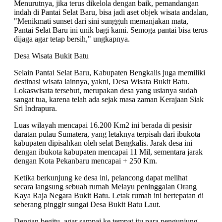
Menurutnya, jika terus dikelola dengan baik, pemandangan
indah di Pantai Selat Baru, bisa jadi aset objek wisata andalan,
"Menikmati sunset dari sini sungguh memanjakan mata,
Pantai Selat Baru ini unik bagi kami. Semoga pantai bisa terus
dijaga agar tetap bersih," ungkapnya.
Desa Wisata Bukit Batu
Selain Pantai Selat Baru, Kabupaten Bengkalis juga memiliki
destinasi wisata lainnya, yakni, Desa Wisata Bukit Batu.
Lokaswisata tersebut, merupakan desa yang usianya sudah
sangat tua, karena telah ada sejak masa zaman Kerajaan Siak
Sri Indrapura.
Luas wilayah mencapai 16.200 Km2 ini berada di pesisir
daratan pulau Sumatera, yang letaknya terpisah dari ibukota
kabupaten dipisahkan oleh selat Bengkalis. Jarak desa ini
dengan ibukota kabupaten mencapai 11 Mil, sementara jarak
dengan Kota Pekanbaru mencapai + 250 Km.
Ketika berkunjung ke desa ini, pelancong dapat melihat
secara langsung sebuah rumah Melayu peninggalan Orang
Kaya Raja Negara Bukit Batu. Letak rumah ini bertepatan di
seberang pinggir sungai Desa Bukit Batu Laut.
Dengan begitu, agar sampai ke tempat itu para pengunjung