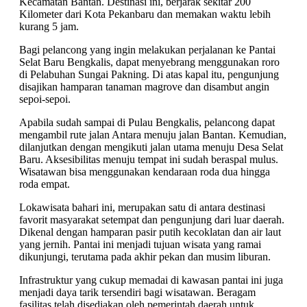
Kecamatan Bantan. Destinasi ini, berjarak sekitar 200
Kilometer dari Kota Pekanbaru dan memakan waktu lebih
kurang 5 jam.
Bagi pelancong yang ingin melakukan perjalanan ke Pantai
Selat Baru Bengkalis, dapat menyebrang menggunakan roro
di Pelabuhan Sungai Pakning. Di atas kapal itu, pengunjung
disajikan hamparan tanaman magrove dan disambut angin
sepoi-sepoi.
Apabila sudah sampai di Pulau Bengkalis, pelancong dapat
mengambil rute jalan Antara menuju jalan Bantan. Kemudian,
dilanjutkan dengan mengikuti jalan utama menuju Desa Selat
Baru. Aksesibilitas menuju tempat ini sudah beraspal mulus.
Wisatawan bisa menggunakan kendaraan roda dua hingga
roda empat.
Lokawisata bahari ini, merupakan satu di antara destinasi
favorit masyarakat setempat dan pengunjung dari luar daerah.
Dikenal dengan hamparan pasir putih kecoklatan dan air laut
yang jernih. Pantai ini menjadi tujuan wisata yang ramai
dikunjungi, terutama pada akhir pekan dan musim liburan.
Infrastruktur yang cukup memadai di kawasan pantai ini juga
menjadi daya tarik tersendiri bagi wisatawan. Beragam
fasilitas telah disediakan oleh pemerintah daerah untuk