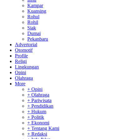
Kampar
Kuansing
Rohul
Rohil
Siak
Dumai
Pekanbaru
Advertorial
Otomotif
Profile
Religi
Lingkungan
Opini
Olahraga
More
+ Opini
+ Olahraga
+ Pariwisata
+ Pendidikan
+ Hukum
+ Politik
+ Ekonomi
+ Tentang Kami
+ Redaksi