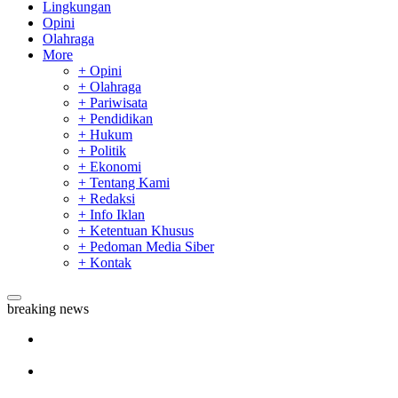
Lingkungan
Opini
Olahraga
More
+ Opini
+ Olahraga
+ Pariwisata
+ Pendidikan
+ Hukum
+ Politik
+ Ekonomi
+ Tentang Kami
+ Redaksi
+ Info Iklan
+ Ketentuan Khusus
+ Pedoman Media Siber
+ Kontak
breaking news
Sekda Riau Apresiasi Plt Gubernur Terkait Dukungan ADLG
Awards
Tim Manggala Agni Masih Lakukan Pemadaman Kebakaran
Hutan dan Lahan