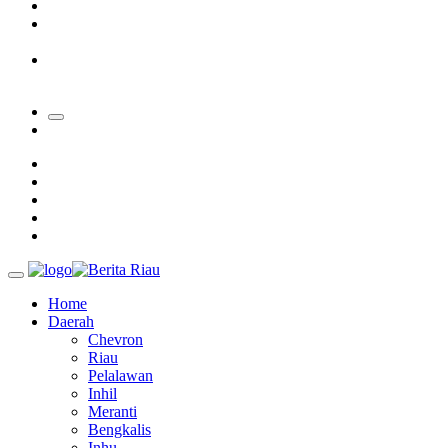
Padang Mengalami Kondisi Banjir Paling Parah
SAR Padang Evakuasi Pelajar yang Terjebak Banjir di
Sekolah
Bupati Kampar Apresiasi Sektor Pertanian Binaan Jefry Noer,
Ada Pisang Cavendish
Home
Daerah
Chevron
Riau
Pelalawan
Inhil
Meranti
Bengkalis
Inhu